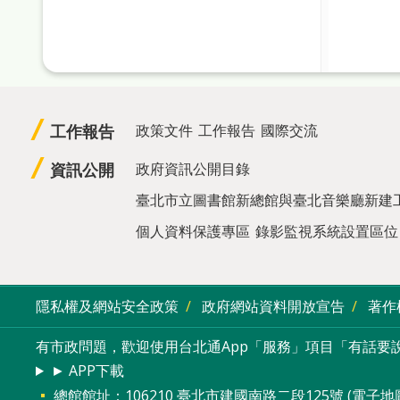
工作報告
政策文件
工作報告
國際交流
資訊公開
政府資訊公開目錄
臺北市立圖書館新總館與臺北音樂廳新建
個人資料保護專區
錄影監視系統設置區位
隱私權及網站安全政策
政府網站資料開放宣告
著作
有市政問題，歡迎使用台北通App「服務」項目「有話要說
► APP下載
總館館址：106210 臺北市建國南路二段125號 (
電子地