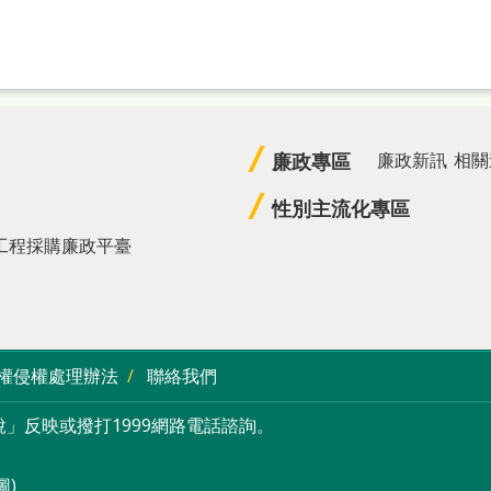
廉政專區
廉政新訊
相關
性別主流化專區
工程採購廉政平臺
權侵權處理辦法
聯絡我們
」反映或撥打1999網路電話諮詢。
圖
)