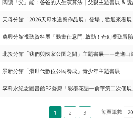
閱讀「父」能：爸爸的人生演算法｜父親主題書展 & 
天母分館「2026天母水道祭作品展」登場，歡迎來看展
萬興分館視聽資料展「動畫任意門: 啟動！奇幻視聽冒
北投分館「我們與國家公園之間」主題書展——走進山
景新分館「滑世代數位公民養成」青少年主題書展
李科永紀念圖書館B2藝廊「彩墨花語—俞華第二次個展
每頁筆數
1
2
3