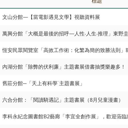
標題
文山分館—【當電影遇見文學】視聽資料展
萬興分館「大概是最後的招呼—人性‧人生‧推理」東野
恆安民眾閱覽室「高效工作術：化繁為簡的致勝法則」
內湖分館「除弊的伏利廉」主題書展借書抽獎樂趣多！
舊莊分館─「天上有科學˙主題書展」
六合分館：「閱讀騎遇記」主題書展（8月兒童漫畫）
李科永紀念圖書館B2藝廊「李宜全創作展」，歡迎蒞臨