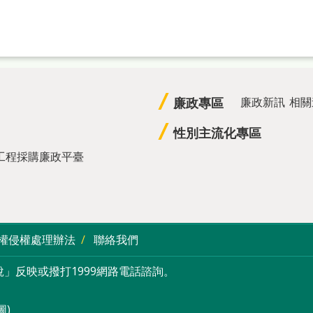
廉政專區
廉政新訊
相關
性別主流化專區
工程採購廉政平臺
權侵權處理辦法
聯絡我們
」反映或撥打1999網路電話諮詢。
圖
)