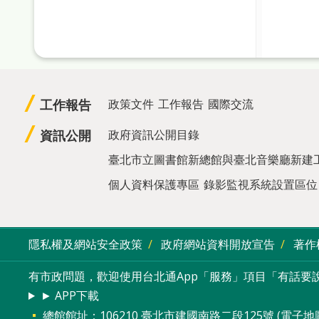
工作報告
政策文件
工作報告
國際交流
資訊公開
政府資訊公開目錄
臺北市立圖書館新總館與臺北音樂廳新建
個人資料保護專區
錄影監視系統設置區位
隱私權及網站安全政策
政府網站資料開放宣告
著作
有市政問題，歡迎使用台北通App「服務」項目「有話要說
► APP下載
總館館址：106210 臺北市建國南路二段125號 (
電子地