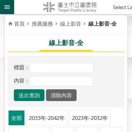
跳到主要內容區塊
到
Select 
館
資
首頁
推薦服務
線上影音
線上影音-全
訊
線上影音-全
讀
者
服
務
標題：
活
內容：
動
報
導
關
全部
2033年-2042年
2023年-2032年
於
市