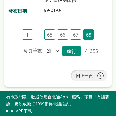
99-01-04
...
1
65
66
67
68
每頁筆數
/
1355
執行
回上一頁
有市政問題，歡迎使用台北通App「服務」項目「有話要
說」反映或撥打1999網路電話諮詢。
► APP下載