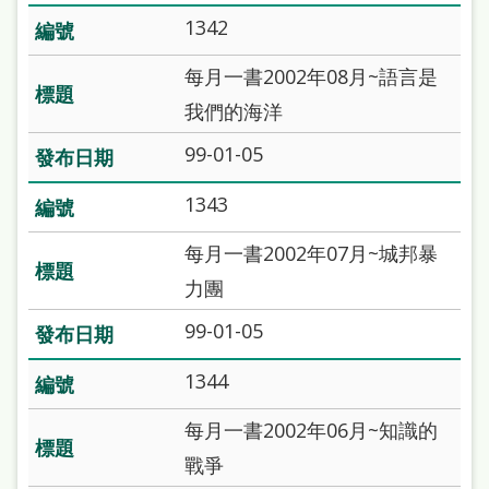
站
1342
導
每月一書2002年08月~語言是
覽
我們的海洋
閱
99-01-05
讀
網
1343
兒
每月一書2002年07月~城邦暴
童
力團
版
99-01-05
常
1344
見
問
每月一書2002年06月~知識的
答
戰爭