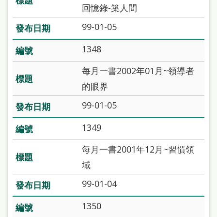
本
回憶錄-築人間
語
99-01-05
隱
1348
私
每月一書2002年01月~領導者
權
的眼界
及
99-01-05
網
站
1349
安
每月一書2001年12月~習慣領
全
域
政
99-01-04
策
政
1350