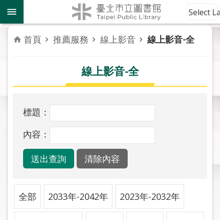
跳到主要內容區塊
到
Select 
館
資
首頁
推薦服務
線上影音
線上影音-全
訊
線上影音-全
讀
者
服
務
標題：
活
內容：
動
報
導
關
全部
2033年-2042年
2023年-2032年
於
市