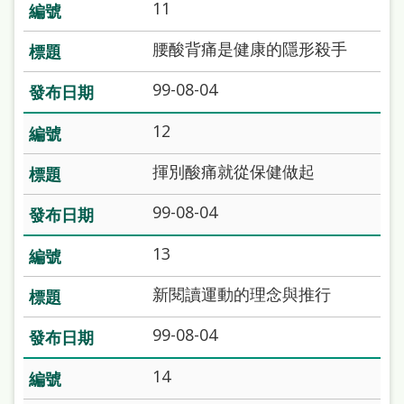
府
11
網
腰酸背痛是健康的隱形殺手
站
99-08-04
資
料
12
開
揮別酸痛就從保健做起
放
宣
99-08-04
告
13
著
新閱讀運動的理念與推行
作
權
99-08-04
侵
14
權