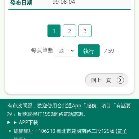
99-08-04
1
2
3
每頁筆數
/
59
執行
回上一頁
有市政問題，歡迎使用台北通App「服務」項目「有話要
說」反映或撥打1999網路電話諮詢。
► APP下載
總館館址：106210 臺北市建國南路二段125號 (
電子