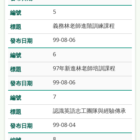
雙
5
語
詞
義務林老師進階訓練課程
彙
99-08-06
台
6
北
通
97年新進林老師培訓課程
陳
99-08-06
情
7
系
統
認識英語志工團隊與經驗傳承
English
99-08-04
日
8