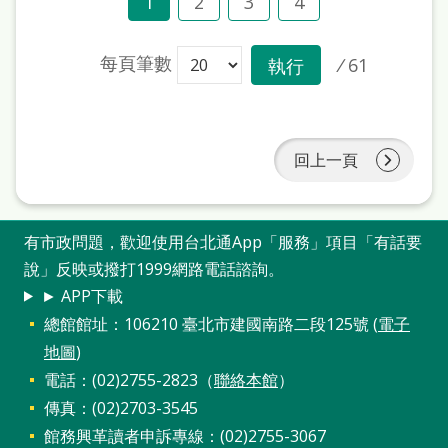
1
2
3
4
每頁筆數
/
61
執行
回上一頁
有市政問題，歡迎使用台北通App「服務」項目「有話要
說」反映或撥打1999網路電話諮詢。
► APP下載
總館館址：106210 臺北市建國南路二段125號 (
電子
地圖
)
電話：(02)2755-2823（
聯絡本館
）
傳真：(02)2703-3545
館務興革讀者申訴專線：(02)2755-3067