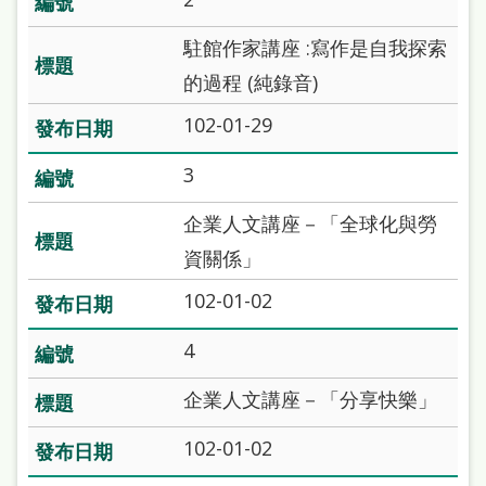
站
駐館作家講座 :寫作是自我探索
導
的過程 (純錄音)
覽
102-01-29
閱
讀
3
網
企業人文講座－「全球化與勞
兒
資關係」
童
102-01-02
版
4
常
見
企業人文講座－「分享快樂」
問
102-01-02
答