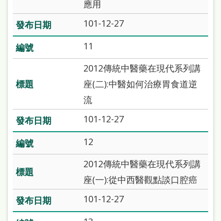
府
應用
網
101-12-27
站
11
資
料
2012傳統中醫藥在現代系列講
開
座(二):中醫如何治療胃食道逆
放
流
宣
101-12-27
告
12
著
2012傳統中醫藥在現代系列講
作
座(一):從中西醫觀點談口腔癌
權
侵
101-12-27
權