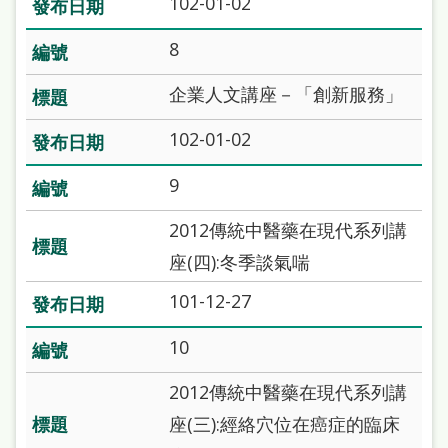
102-01-02
本
語
8
隱
企業人文講座－「創新服務」
私
102-01-02
權
9
及
網
2012傳統中醫藥在現代系列講
站
座(四):冬季談氣喘
安
101-12-27
全
10
政
策
2012傳統中醫藥在現代系列講
政
座(三):經絡穴位在癌症的臨床