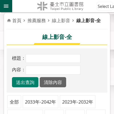
跳到主要內容區塊
到
Select 
館
資
首頁
推薦服務
線上影音
線上影音-全
訊
線上影音-全
讀
者
服
務
標題：
活
內容：
動
報
導
關
全部
2033年-2042年
2023年-2032年
於
市