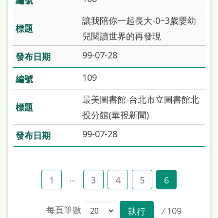
本
讓我陪你一起長大-0~3歲嬰幼
語
兒閱讀世界的再發現
隱
99-07-28
私
權
109
及
最美圖書館-台北市立圖書館北
網
投分館(華視新聞)
站
99-07-28
安
全
政
...
1
3
4
5
6
策
政
每頁筆數
/
109
執行