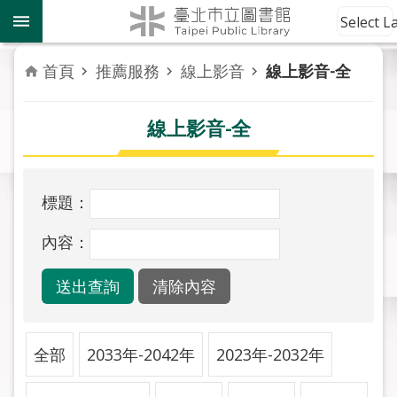
跳到主要內容區塊
到
Select 
館
資
首頁
推薦服務
線上影音
線上影音-全
訊
線上影音-全
讀
者
服
務
標題：
活
內容：
動
報
導
關
全部
2033年-2042年
2023年-2032年
於
市