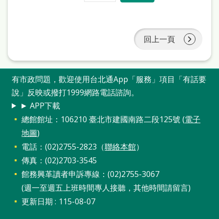
府
網
站
回上一頁
資
料
有市政問題，歡迎使用台北通App「服務」項目「有話要
開
說」反映或撥打1999網路電話諮詢。
放
► APP下載
宣
總館館址：106210 臺北市建國南路二段125號 (
電子
告
地圖
)
著
電話：(02)2755-2823（
聯絡本館
）
傳真：(02)2703-3545
作
館務興革讀者申訴專線：(02)2755-3067
權
(週一至週五上班時間專人接聽，其他時間請留言)
侵
更新日期
115-08-07
權