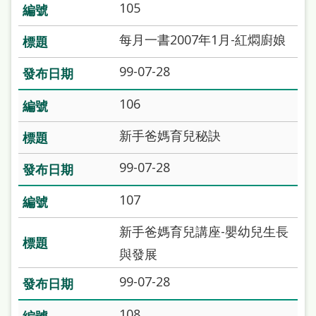
105
雙
語
每月一書2007年1月-紅燜廚娘
詞
99-07-28
彙
106
台
北
新手爸媽育兒秘訣
通
99-07-28
陳
107
情
系
新手爸媽育兒講座-嬰幼兒生長
統
與發展
English
99-07-28
日
108