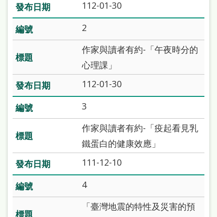
112-01-30
站
導
2
覽
作家與讀者有約-「午夜時分的
閱
心理課」
讀
112-01-30
網
3
兒
童
作家與讀者有約-「疫起看見乳
版
鐵蛋白的健康效應」
常
111-12-10
見
4
問
答
「臺灣地震的特性及災害的預