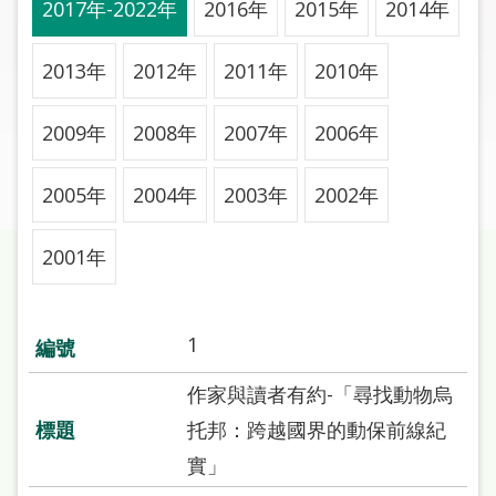
2017年-2022年
2016年
2015年
2014年
圖
線
2013年
2012年
2011年
2010年
上
申
2009年
2008年
2007年
2006年
請
2005年
2004年
2003年
2002年
常
見
問
2001年
答
加
1
入
市
作家與讀者有約-「尋找動物烏
圖
托邦：跨越國界的動保前線紀
實」
網