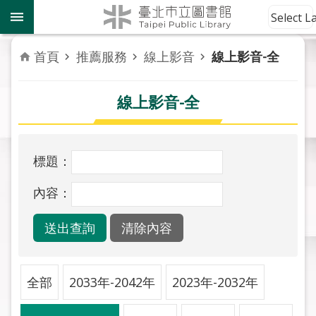
跳到主要內容區塊
到
Select 
館
資
首頁
推薦服務
線上影音
線上影音-全
訊
線上影音-全
讀
者
服
務
標題：
活
內容：
動
報
導
關
全部
2033年-2042年
2023年-2032年
於
市