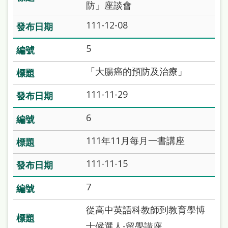
防」座談會
雙
語
111-12-08
詞
5
彙
「大腸癌的預防及治療」
台
北
111-11-29
通
6
陳
111年11月每月一書講座
情
系
111-11-15
統
7
English
從高中英語科教師到教育學博
日
士候選人-留學講座