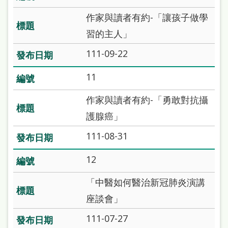
府
作家與讀者有約-「讓孩子做學
網
習的主人」
站
資
111-09-22
料
11
開
作家與讀者有約-「勇敢對抗攝
放
護腺癌」
宣
告
111-08-31
著
12
作
「中醫如何醫治新冠肺炎演講
權
座談會」
侵
權
111-07-27