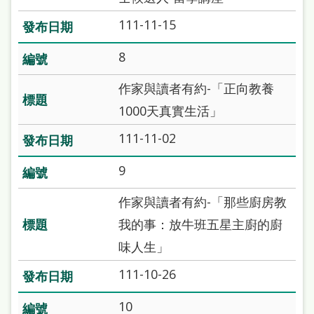
本
111-11-15
語
8
隱
私
作家與讀者有約-「正向教養
權
1000天真實生活」
及
111-11-02
網
9
站
安
作家與讀者有約-「那些廚房教
全
我的事：放牛班五星主廚的廚
政
味人生」
策
111-10-26
政
10