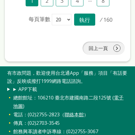
1
2
3
4
8
每頁筆數
/
160
執行
回上一頁
有市政問題，歡迎使用台北通App「服務」項目「有話要
說」反映或撥打1999網路電話諮詢。
► APP下載
總館館址：106210 臺北市建國南路二段125號 (
電子
地圖
)
電話：(02)2755-2823（
聯絡本館
）
傳真：(02)2703-3545
館務興革讀者申訴專線：(02)2755-3067