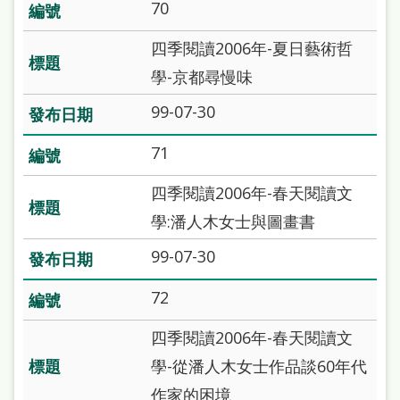
府
70
網
四季閱讀2006年-夏日藝術哲
站
學-京都尋慢味
資
99-07-30
料
開
71
放
四季閱讀2006年-春天閱讀文
宣
學:潘人木女士與圖畫書
告
99-07-30
著
作
72
權
四季閱讀2006年-春天閱讀文
侵
學-從潘人木女士作品談60年代
權
作家的困境