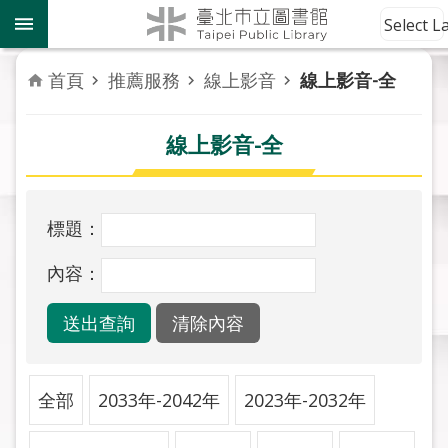
跳到主要內容區塊
到
Select 
館
資
首頁
推薦服務
線上影音
線上影音-全
訊
線上影音-全
讀
者
服
務
標題：
活
內容：
動
報
導
關
全部
2033年-2042年
2023年-2032年
於
市