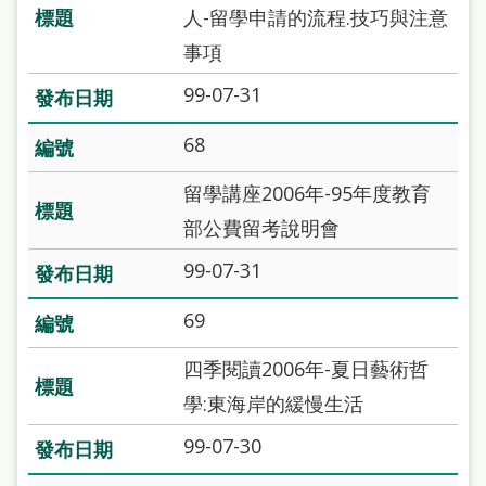
本
人-留學申請的流程.技巧與注意
語
事項
99-07-31
隱
私
68
權
留學講座2006年-95年度教育
及
部公費留考說明會
網
99-07-31
站
安
69
全
四季閱讀2006年-夏日藝術哲
政
學:東海岸的緩慢生活
策
99-07-30
政