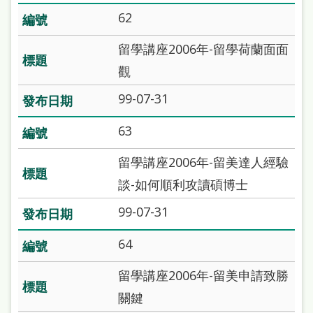
站
62
導
留學講座2006年-留學荷蘭面面
覽
觀
閱
99-07-31
讀
網
63
兒
留學講座2006年-留美達人經驗
童
談-如何順利攻讀碩博士
版
99-07-31
常
64
見
問
留學講座2006年-留美申請致勝
答
關鍵