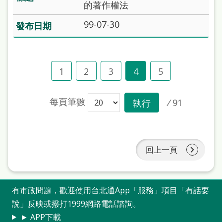
的著作權法
99-07-30
1
2
3
4
5
每頁筆數
/
91
執行
回上一頁
有市政問題，歡迎使用台北通App「服務」項目「有話要
說」反映或撥打1999網路電話諮詢。
► APP下載