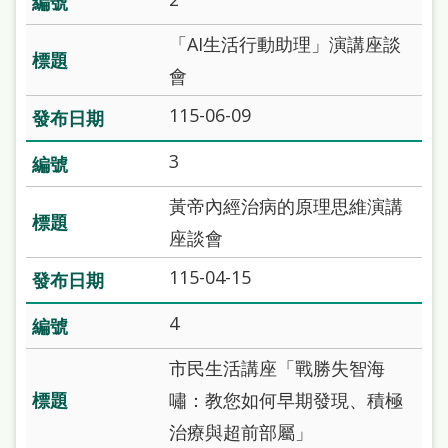
站
「AI生活行動助理」演講座談
導
會
覽
115-06-09
閱
讀
3
網
黃帝內經治病的原理思維演講
兒
座談會
童
115-04-15
版
4
常
見
市民生活講座「戰勝失智海
問
嘯：教您如何早期發現、積極
答
治療與超前部屬」