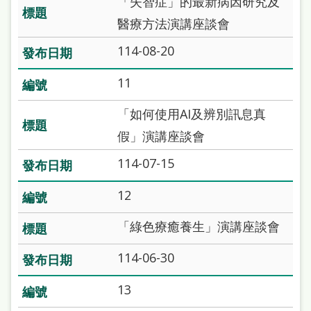
「失智症」的最新病因研究及
府
醫療方法演講座談會
網
站
114-08-20
資
11
料
「如何使用AI及辨別訊息真
開
假」演講座談會
放
宣
114-07-15
告
12
著
「綠色療癒養生」演講座談會
作
權
114-06-30
侵
13
權