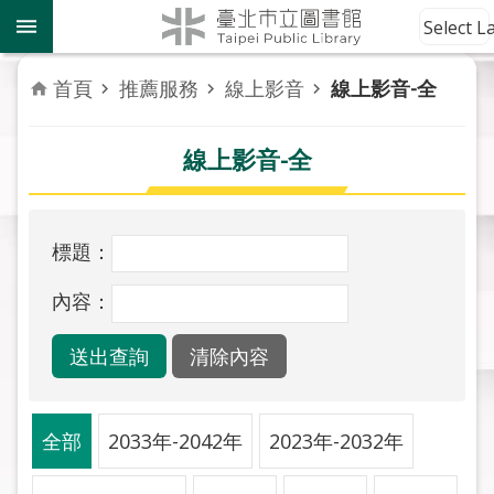
跳到主要內容區塊
到
Select 
館
資
首頁
推薦服務
線上影音
線上影音-全
訊
線上影音-全
讀
者
服
務
標題：
活
內容：
動
報
導
關
全部
2033年-2042年
2023年-2032年
於
市