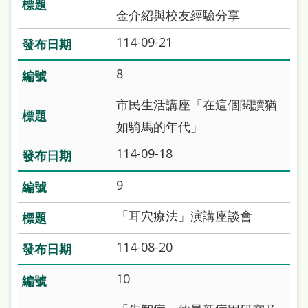
本
金介紹與校友經驗分享
語
114-09-21
隱
8
私
市民生活講座「在這個閱讀猶
權
如騎馬的年代」
及
網
114-09-18
站
9
安
「耳穴療法」演講座談會
全
政
114-08-20
策
10
政