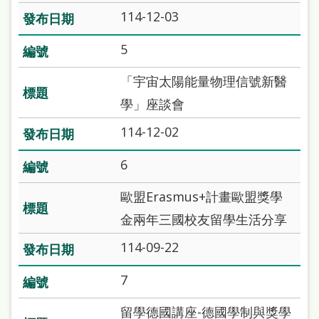
雙
114-12-03
語
5
詞
彙
「宇宙太陽能量物理信號新醫
學」座談會
台
北
114-12-02
通
6
陳
歐盟Erasmus+計畫歐盟獎學
情
金兩年三國校友留學生活分享
系
114-09-22
統
English
7
日
留學德國講座-德國學制與獎學