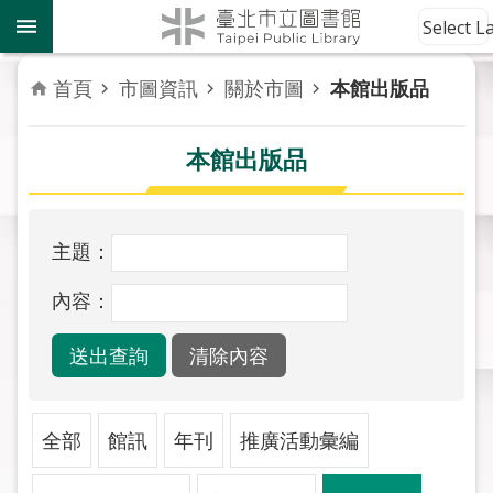
跳到主要內容區塊
到
Select 
館
資
首頁
市圖資訊
關於市圖
本館出版品
訊
本館出版品
讀
者
服
務
主題：
活
內容：
動
報
導
關
全部
館訊
年刊
推廣活動彙編
於
市