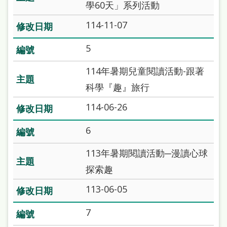
學60天」系列活動
雙
語
114-11-07
詞
5
彙
114年暑期兒童閱讀活動-跟著
台
科學『趣』旅行
北
114-06-26
通
陳
6
情
113年暑期閱讀活動─漫讀心球
系
探索趣
統
113-06-05
English
7
日