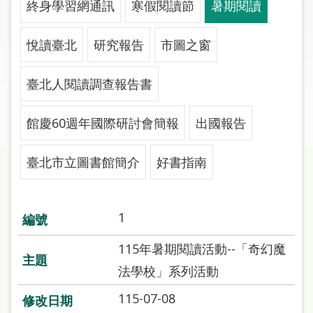
終身學習網通訊
寒假閱讀節
暑期閱讀
圖
線
悅讀臺北
研究報告
市圖之窗
上
申
臺北人閱讀調查報告書
請
館慶60週年國際研討會簡報
出國報告
常
見
問
臺北市立圖書館簡介
好書指南
答
加
1
入
市
115年暑期閱讀活動--「奇幻魔
圖
法學校」系列活動
115-07-08
網