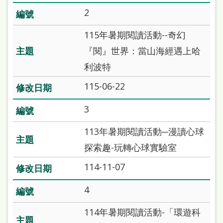
站
2
導
115年暑期閱讀活動--奇幻
覽
『閱』世界：當山海經遇上哈
閱
利波特
讀
115-06-22
網
3
兒
童
113年暑期閱讀活動─漫讀心球
版
探索趣-玩轉心球實驗室
常
114-11-07
見
4
問
答
114年暑期閱讀活動-「環遊科