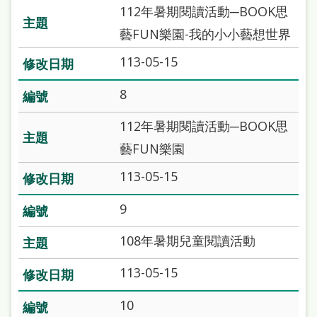
本
112年暑期閱讀活動─BOOK思
語
藝FUN樂園-我的小小藝想世界
113-05-15
隱
私
8
權
112年暑期閱讀活動─BOOK思
及
藝FUN樂園
網
113-05-15
站
安
9
全
108年暑期兒童閱讀活動
政
策
113-05-15
政
10