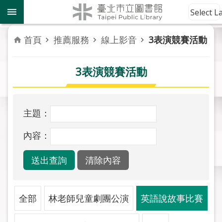
跳到主要內容區塊
到
Select 
館
資
首頁
推薦服務
線上影音
3表演競賽活動
訊
3表演競賽活動
讀
者
服
務
主題：
活
內容：
動
報
導
關
全部
林老師兒童劇團公演
英語說故事比賽
於
市