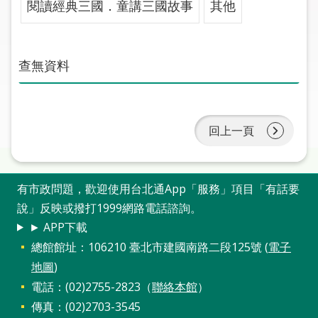
閱讀經典三國．童講三國故事
其他
圖
線
上
查無資料
申
請
常
回上一頁
見
問
答
有市政問題，歡迎使用台北通App「服務」項目「有話要
說」反映或撥打1999網路電話諮詢。
加
► APP下載
入
總館館址：106210 臺北市建國南路二段125號 (
電子
市
圖
地圖
)
電話：(02)2755-2823（
聯絡本館
）
網
傳真：(02)2703-3545