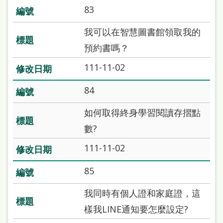
站
83
導
我可以在智慧圖書館領取我的
覽
預約書嗎？
閱
111-11-02
讀
網
84
兒
如何取得終身學習閱讀存摺點
童
數?
版
111-11-02
常
85
見
我同時有個人證和家庭證，這
問
樣我LINE通知要怎麼設定?
答