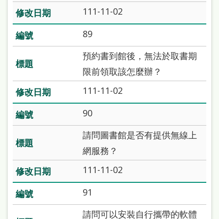
本
111-11-02
語
89
隱
預約書到館後，無法於取書期
私
限前領取該怎麼辦？
權
111-11-02
及
網
90
站
請問圖書館是否有提供無線上
安
網服務？
全
111-11-02
政
策
91
政
請問可以安裝自行攜帶的軟體