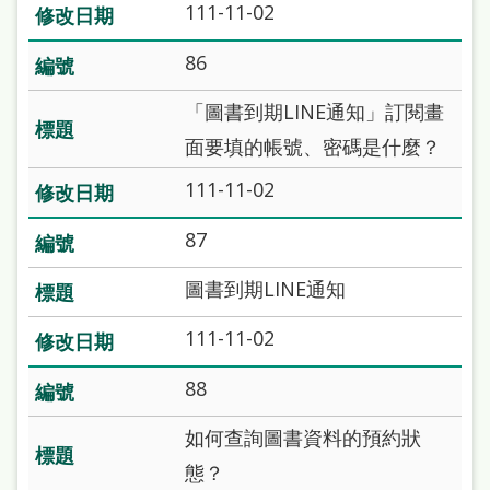
111-11-02
雙
語
86
詞
「圖書到期LINE通知」訂閱畫
彙
面要填的帳號、密碼是什麼？
台
111-11-02
北
通
87
陳
​圖書到期LINE通知
情
111-11-02
系
統
88
English
如何查詢圖書資料的預約狀
日
態？