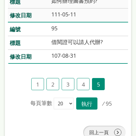
如何辦理圖書預約?
處
理
111-05-11
辦
95
法
借閱證可以請人代辦?
聯
絡
107-08-31
我
們
1
2
3
4
5
每頁筆數
/
95
執行
回上一頁