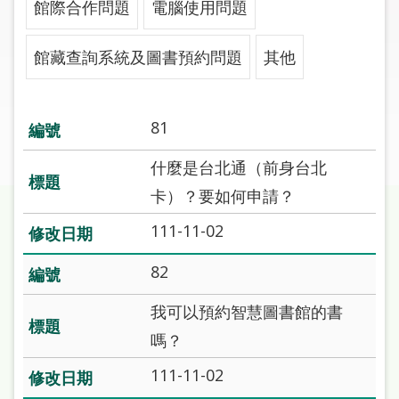
館際合作問題
電腦使用問題
圖
線
館藏查詢系統及圖書預約問題
其他
上
申
請
81
常
什麼是台北通（前身台北
見
卡）？要如何申請？
問
答
111-11-02
加
82
入
我可以預約智慧圖書館的書
市
圖
嗎？
111-11-02
網