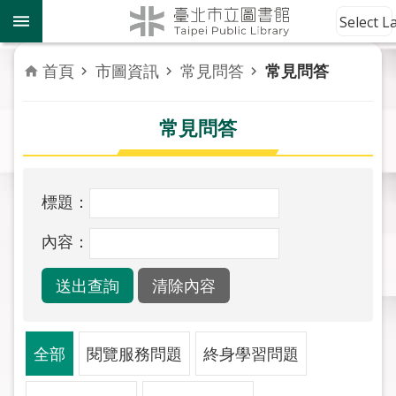
跳到主要內容區塊
到
Select 
館
資
首頁
市圖資訊
常見問答
常見問答
訊
常見問答
讀
者
服
務
標題：
活
內容：
動
報
導
關
全部
閱覽服務問題
終身學習問題
於
市