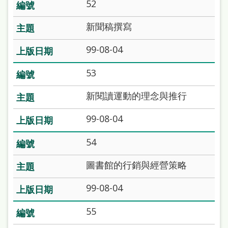
府
52
網
新聞稿撰寫
站
99-08-04
資
料
53
開
新閱讀運動的理念與推行
放
宣
99-08-04
告
54
著
圖書館的行銷與經營策略
作
權
99-08-04
侵
55
權