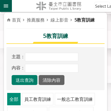
跳到主要內容區塊
到
Select 
館
資
首頁
推薦服務
線上影音
5教育訓練
訊
5教育訓練
讀
者
服
務
主題：
活
內容：
動
報
導
關
全部
員工教育訓練
一般志工教育訓練
於
市