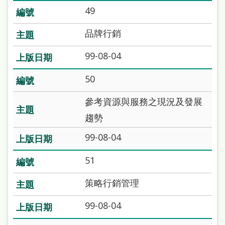
本
49
語
品牌行銷
隱
99-08-04
私
權
50
及
參考資源與服務之現況及發展
網
趨勢
站
99-08-04
安
全
51
政
策略行銷管理
策
99-08-04
政