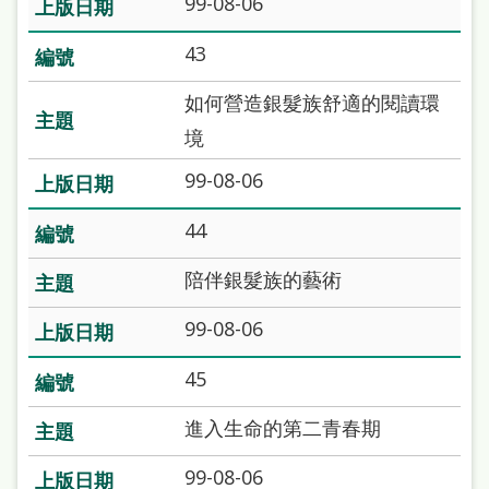
99-08-06
站
導
43
覽
如何營造銀髮族舒適的閱讀環
閱
境
讀
99-08-06
網
44
兒
童
陪伴銀髮族的藝術
版
99-08-06
常
45
見
問
進入生命的第二青春期
答
99-08-06