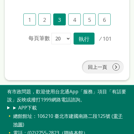
1
2
3
4
5
6
每頁筆數
/
101
執行
回上一頁
有市政問題，歡迎使用台北通App「服務」項目「有話要
說」反映或撥打1999網路電話諮詢。
► APP下載
總館館址：106210 臺北市建國南路二段125號 (
電子
地圖
)
電話：(02)2755-2823（
聯絡本館
）