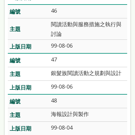
雙
46
語
詞
閱讀活動與服務措施之執行與
彙
討論
台
99-08-06
北
47
通
銀髮族閱讀活動之規劃與設計
陳
情
99-08-06
系
48
統
海報設計與製作
English
99-08-04
日