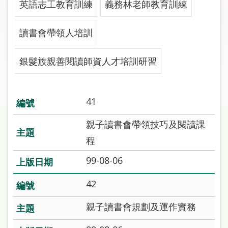
英語志工教育訓練
義務林老師教育訓練
圖
線
讀書會帶領人培訓
上
申
銀髮族親善閱讀師資人才培訓研習
請
常
41
見
問
親子讀書會帶領技巧及閱讀課
答
程
加
99-08-06
入
市
42
圖
親子讀書會規劃及運作實務
網