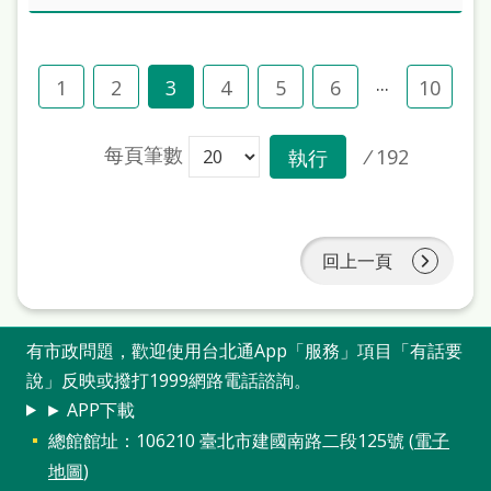
...
1
2
3
4
5
6
10
每頁筆數
/
192
執行
回上一頁
有市政問題，歡迎使用台北通App「服務」項目「有話要
說」反映或撥打1999網路電話諮詢。
► APP下載
總館館址：106210 臺北市建國南路二段125號 (
電子
地圖
)