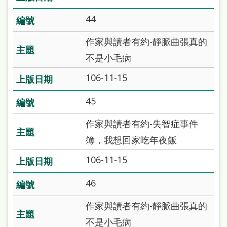
站
44
導
覽
作家與讀者有約-靜脈曲張真的
不是小毛病
閱
讀
106-11-15
網
45
兒
作家與讀者有約-失智症事件
童
簿，我想回家吃年夜飯
版
106-11-15
常
見
46
問
作家與讀者有約-靜脈曲張真的
答
不是小毛病