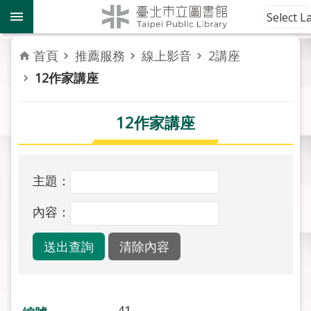
跳到主要內容區塊
到
Select 
館
資
首頁
推薦服務
線上影音
2講座
訊
12作家講座
讀
者
12作家講座
服
務
主題：
活
動
內容：
報
導
關
於
市
41