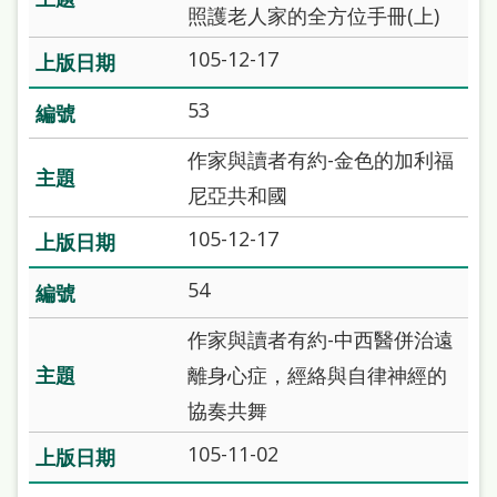
府
照護老人家的全方位手冊(上)
網
105-12-17
站
53
資
料
作家與讀者有約-金色的加利福
開
尼亞共和國
放
105-12-17
宣
告
54
著
作家與讀者有約-中西醫併治遠
作
離身心症，經絡與自律神經的
權
協奏共舞
侵
105-11-02
權