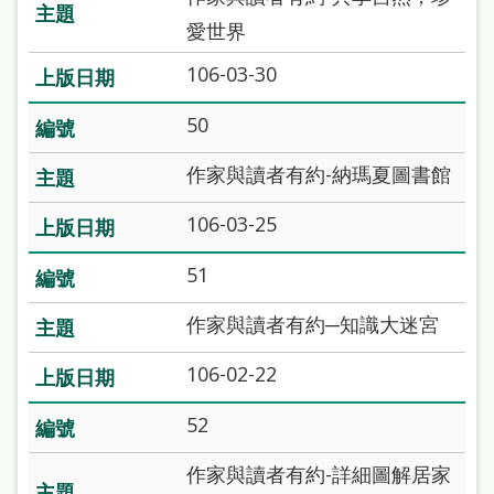
本
愛世界
語
106-03-30
隱
50
私
權
作家與讀者有約-納瑪夏圖書館
及
106-03-25
網
51
站
安
作家與讀者有約─知識大迷宮
全
106-02-22
政
策
52
政
作家與讀者有約-詳細圖解居家