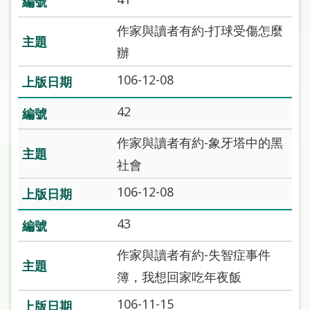
圖
作家與讀者有約-打球受傷怎麼
線
辦
上
申
106-12-08
請
42
常
作家與讀者有約-象牙塔中的黑
見
問
社會
答
106-12-08
加
43
入
市
作家與讀者有約-失智症事件
圖
簿，我想回家吃年夜飯
網
106-11-15