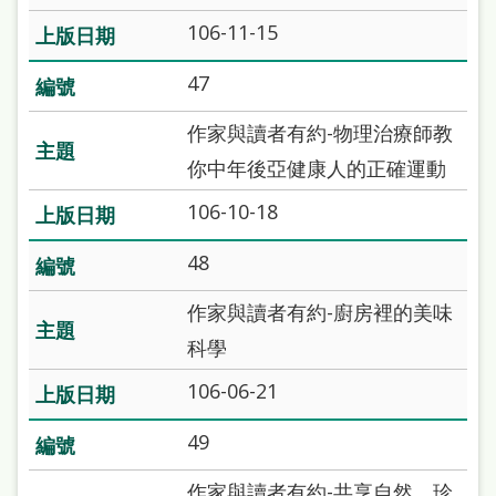
雙
106-11-15
語
47
詞
彙
作家與讀者有約-物理治療師教
台
你中年後亞健康人的正確運動
北
106-10-18
通
48
陳
作家與讀者有約-廚房裡的美味
情
科學
系
統
106-06-21
English
49
日
作家與讀者有約-共享自然，珍