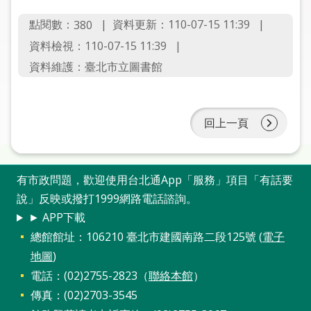
圖
點閱數：
資料更新：110-07-15 11:39
380
線
資料檢視：110-07-15 11:39
上
資料維護：臺北市立圖書館
申
請
回上一頁
常
見
問
答
有市政問題，歡迎使用台北通App「服務」項目「有話要
說」反映或撥打1999網路電話諮詢。
加
► APP下載
入
總館館址：106210 臺北市建國南路二段125號 (
電子
市
地圖
)
圖
電話：(02)2755-2823（
聯絡本館
）
傳真：(02)2703-3545
網