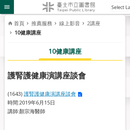
跳到主要內容區塊
到
Select 
館
資
首頁
推薦服務
線上影音
2講座
訊
10健康講座
讀
者
10健康講座
服
務
護腎護健康演講座談會
活
動
報
(1643)
護腎護健康演講座談會
導
時間:2019年6月15日
講師:顏宗海醫師
關
於
市