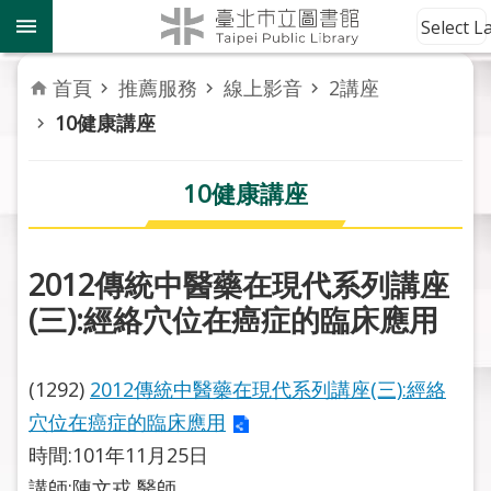
跳到主要內容區塊
到
Select 
館
資
首頁
推薦服務
線上影音
2講座
訊
10健康講座
讀
者
10健康講座
服
務
2012傳統中醫藥在現代系列講座
活
(三):經絡穴位在癌症的臨床應用
動
報
導
(1292)
2012傳統中醫藥在現代系列講座(三):經絡
穴位在癌症的臨床應用
關
於
時間:101年11月25日
市
講師:陳文戎 醫師