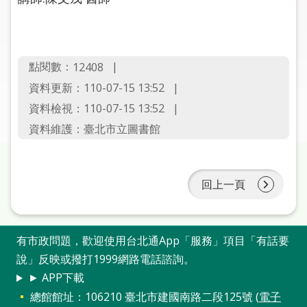
圖
線
上
點閱數：
12408
申
資料更新：110-07-15 13:52
請
資料檢視：110-07-15 13:52
常
資料維護：臺北市立圖書館
見
問
答
回上一頁
加
入
市
有市政問題，歡迎使用台北通App「服務」項目「有話要
圖
說」反映或撥打1999網路電話諮詢。
► APP下載
網
總館館址：106210 臺北市建國南路二段125號 (
電子