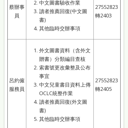
府
中文圖書驗收作業
蔡辦事
27552823
網
讀者推薦回復(中文圖
員
轉2403
站
書)
其他臨時交辦事項
資
料
開
外文圖書資料（含外文
放
贈書）分類編目查核
宣
索書號更改彙整及公布
告
事宜
呂約僱
27552823
中文兒童書目資料上傳
著
服務員
轉2405
OCLC統整作業
作
讀者推薦回復(外文圖
權
書)
侵
其他臨時交辦事項
權