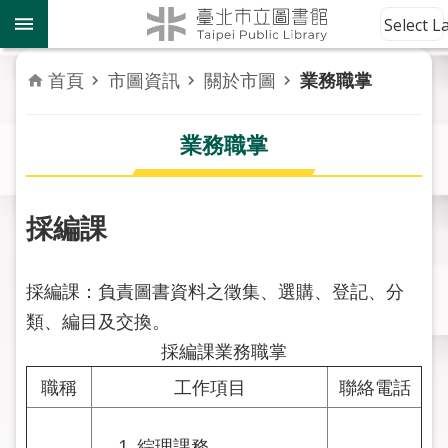
跳到主要內容區塊
到
Select 
館
資
首頁
市圖資訊
關於市圖
業務職掌
訊
業務職掌
讀
者
服
務
採編課
活
採編課：負責圖書資料之徵集、選購、登記、分
動
報
類、編目及交換。
導
採編課業務職掌
職稱
工作項目
聯絡電話
關
於
市
綜理課務