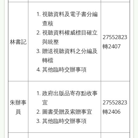
處
理
視聽資料及電子書分編
查核
辦
視聽資料權威標目確立
法
27552823
林書記
與統整
聯
轉2407
贈送視聽資料之分編及
絡
轉檔
我
其他臨時交辦事項
們
政府出版品寄存點收事
朱辦事
宜
27552823
員
圖書受贈及索贈事宜
轉2406
其他臨時交辦事項