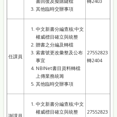
書回復及擬購鍵檔
轉2403
站
其他臨時交辦事項
導
覽
中文新書分編查核;中文
閱
權威標目確立與統整
讀
贈書之分編及轉檔
網
索書號更改彙整及公布
27552823
任課員
兒
事宜
轉2404
童
NBINet書目資料轉檔
版
上傳業務統籌
其他臨時交辦事項
常
見
問
中文新書分編查核;中文
答
權威標目確立與統整
27552823
謝課員