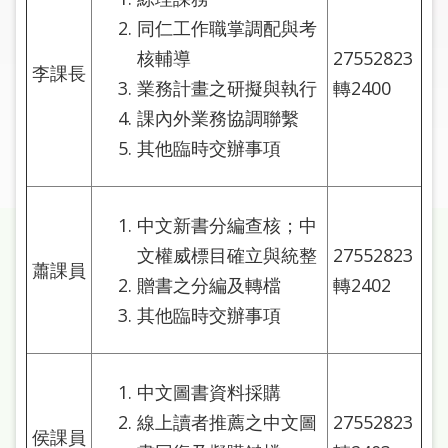
圖
同仁工作職掌調配與考
核輔導
27552823
線
李課長
上
業務計畫之研擬與執行
轉2400
申
課內外業務協調聯繫
請
其他臨時交辦事項
常
見
中文新書分編查核；中
問
答
文權威標目確立與統整
27552823
蕭課員
贈書之分編及轉檔
轉2402
加
其他臨時交辦事項
入
市
圖
中文圖書資料採購
線上讀者推薦之中文圖
27552823
網
侯課員