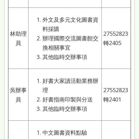
本
語
外文及多元文化圖書資
隱
料採購
林助理
27552823
辦理國際交流圖書館交
私
員
轉2405
換相關事宜
權
其他臨時交辦事項
及
網
站
好書大家讀活動業務辦
安
吳辦事
理
27552823
全
員
好書指南印製與分送
轉2401
政
其他臨時交辦事項
策
政
中文圖書資料點驗