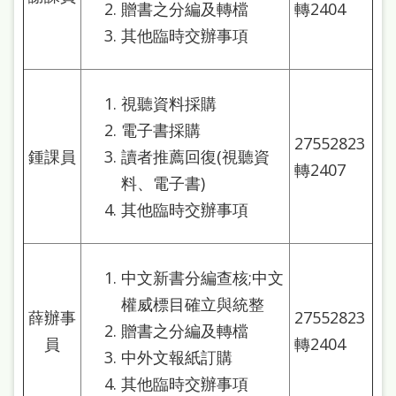
贈書之分編及轉檔
轉2404
雙
其他臨時交辦事項
語
詞
彙
視聽資料採購
電子書採購
台
27552823
鍾課員
讀者推薦回復(視聽資
北
轉2407
料、電子書)
通
其他臨時交辦事項
陳
情
中文新書分編查核;中文
系
權威標目確立與統整
統
薛辦事
27552823
贈書之分編及轉檔
English
員
轉2404
中外文報紙訂購
日
其他臨時交辦事項