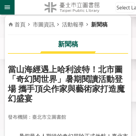
跳到主要內容區塊
到
Select 
館
資
首頁
市圖資訊
活動報導
新聞稿
訊
新聞稿
讀
者
服
務
當山海經遇上哈利波特！北市圖
「奇幻閱世界」暑期閱讀活動登
活
場 攜手頂尖作家與藝術家打造魔
動
報
幻盛宴
導
發布機關：臺北市立圖書館
關
於
市
暑假最令人期待的奇幻冒險正式啟航！臺北市