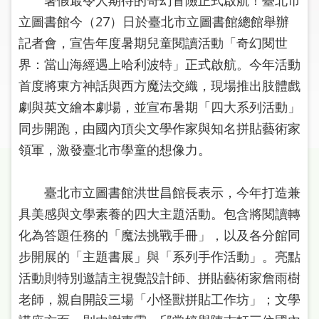
圖
立圖書館今（27）日於臺北市立圖書館總館舉辦
記者會，宣告年度暑期兒童閱讀活動「奇幻閱世
線
上
界：當山海經遇上哈利波特」正式啟航。今年活動
申
首度將東方神話與西方魔法交織，現場推出肢體戲
請
劇與英文繪本劇場，並宣布暑期「四大系列活動」
同步開跑，由國內頂尖文學作家與知名拼貼藝術家
常
見
領軍，激發臺北市學童的想像力。
問
答
臺北市立圖書館洪世昌館長表示，今年打造兼
具美感與文學素養的四大主題活動。包含將閱讀轉
加
入
化為答題任務的「魔法挑戰手冊」，以及各分館同
市
步開展的「主題書展」與「系列手作活動」。亮點
圖
活動則特別邀請主視覺設計師、拼貼藝術家詹雨樹
老師，親自開設三場「小怪獸拼貼工作坊」；文學
網