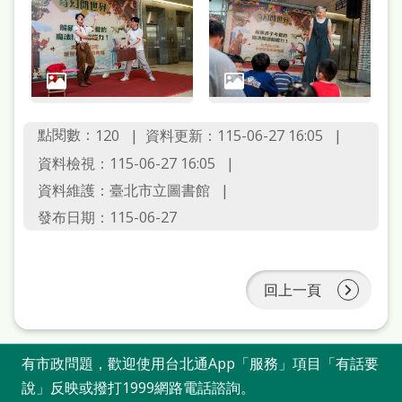
本
語
隱
私
點閱數：
資料更新：115-06-27 16:05
120
權
資料檢視：115-06-27 16:05
及
資料維護：臺北市立圖書館
網
發布日期：115-06-27
站
安
全
回上一頁
政
策
有市政問題，歡迎使用台北通App「服務」項目「有話要
政
說」反映或撥打1999網路電話諮詢。