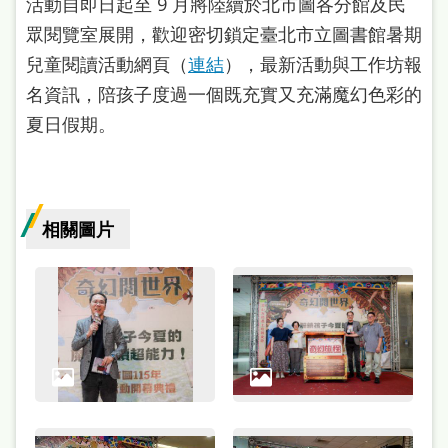
活動自即日起至 9 月將陸續於北市圖各分館及民
雙
眾閱覽室展開，歡迎密切鎖定臺北市立圖書館暑期
語
兒童閱讀活動網頁（
連結
），最新活動與工作坊報
詞
名資訊，陪孩子度過一個既充實又充滿魔幻色彩的
彙
夏日假期。
台
北
通
相關圖片
陳
情
系
統
English
日