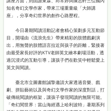
講座方面，則由謝東霖、邱常婷與陳志軒三位國內
站
知名奇幻文學作家，帶來三場重量級「大師講
導
座」，分享奇幻世界的創作心路歷程。
覽
閱
今日暑期閱讀活動記者會精心策劃多元互動節
讀
目，開場由《流浪先生》帶來精彩的肢體戲劇演
網
出，用無聲的肢體語言拉近與孩子的距離，緊接著
由最受家長好評的KTV老師英文繪本劇場活動，透
兒
過沉浸式的互動引導，讓孩子們在歡笑中輕鬆愛上
童
英文與閱讀。
版
常
臺北市立圖書館誠摯邀請大家透過音樂、戲
見
劇、拼貼藝術以及與奇幻文學作家的深度對話，打
問
破傳統閱讀的框架，讓孩子發現閱讀的無限可能。
答
「奇幻閱世界：當山海經遇上哈利波特」暑期系列