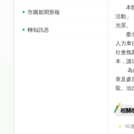
本館為
市圖新聞剪報
活動」
光景。
轉知訊息
臺北的
人力車
社會氛
本，讓
為鼓勵
章及參
取。洽詢
相關
10