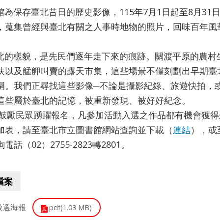
保存臺北昔日的歷史影像，115年7月1日起至8月31日
，蒐集曾經與臺北有關之人事時地物的照片，回味百年風
樣貌，是先民們逐年走下來的痕跡。關渡平原的農村生
伕以及艋舺叫賣的露天市集，這些場景不僅刻劃出早期臺
圍。我們正尋找這些影像─不論是攝影紀錄、旅遊快拍，
這些屬於臺北的記憶，被重新發現、被好好紀念。
民眾踴躍報名，凡參加活動入選之作品都有機會獲得新臺幣
加表，請至臺北市立圖書館網站查詢並下載（
連結
），或
電話（02）2755-2823轉2801。
檔案
.徵選海報
pdf(1.03 MB)