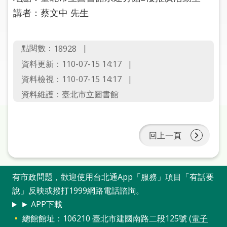
圖
講者：蔡文中 先生
線
上
點閱數：
18928
申
資料更新：110-07-15 14:17
請
資料檢視：110-07-15 14:17
常
資料維護：臺北市立圖書館
見
問
答
回上一頁
加
入
市
有市政問題，歡迎使用台北通App「服務」項目「有話要
圖
說」反映或撥打1999網路電話諮詢。
► APP下載
網
總館館址：106210 臺北市建國南路二段125號 (
電子