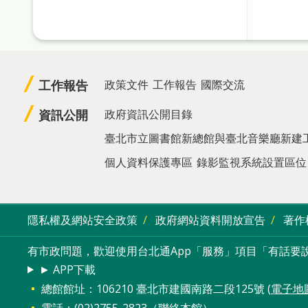
工作報告
政策文件
工作報告
國際交流
資訊公開
政府資訊公開目錄
臺北市立圖書館新總館與臺北音樂廳新建
個人資料保護專區
錄影監視系統設置區位
隱私權及網站安全政策
政府網站資料開放宣告
著作
有市政問題，歡迎使用台北通App「服務」項目「有話要說
► APP下載
總館館址：106210 臺北市建國南路二段125號 (
電子地
電話：(02)2755-2823（
聯絡本館
）