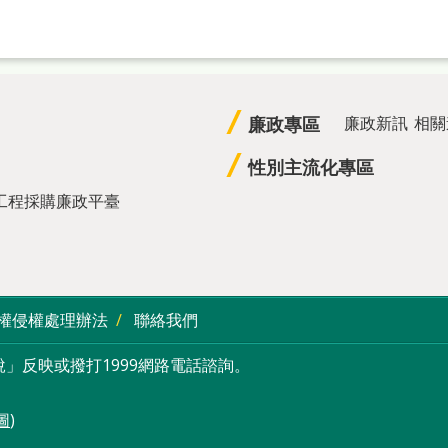
廉政專區
廉政新訊
相關
性別主流化專區
工程採購廉政平臺
權侵權處理辦法
聯絡我們
」反映或撥打1999網路電話諮詢。
圖
)