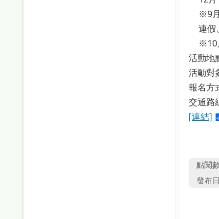
※9
連假
※1
活動地
活動對
報名方
交通路
[連結]
點閱
發布日期