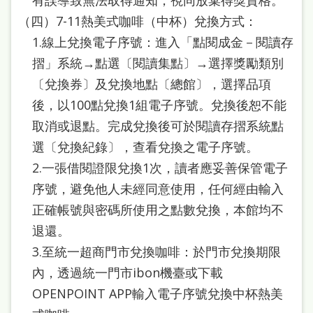
本
（四）7-11熱美式咖啡（中杯）兌換方式：
語
1.線上兌換電子序號：進入「點閱成金－閱讀存
摺」系統→點選〔閱讀集點〕→選擇獎勵類別
隱
〔兌換券〕及兌換地點〔總館〕，選擇品項
私
後，以100點兌換1組電子序號。兌換後恕不能
權
取消或退點。完成兌換後可於閱讀存摺系統點
及
選〔兌換紀錄〕，查看兌換之電子序號。
網
2.一張借閱證限兌換1次，讀者應妥善保管電子
站
序號，避免他人未經同意使用，任何經由輸入
安
正確帳號與密碼所使用之點數兌換，本館均不
全
退還。
政
3.至統一超商門市兌換咖啡：於門市兌換期限
策
內，透過統一門市ibon機臺或下載
OPENPOINT APP輸入電子序號兌換中杯熱美
政