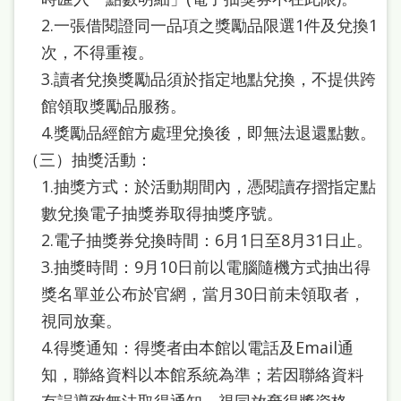
雙
2.一張借閱證同一品項之獎勵品限選1件及兌換1
語
次，不得重複。
詞
3.讀者兌換獎勵品須於指定地點兌換，不提供跨
彙
館領取獎勵品服務。
4.獎勵品經館方處理兌換後，即無法退還點數。
台
（三）抽獎活動：
北
1.抽獎方式：於活動期間內，憑閱讀存摺指定點
通
數兌換電子抽獎券取得抽獎序號。
陳
2.電子抽獎券兌換時間：6月1日至8月31日止。
情
3.抽獎時間：9月10日前以電腦隨機方式抽出得
系
獎名單並公布於官網，當月30日前未領取者，
統
視同放棄。
4.得獎通知：得獎者由本館以電話及Email通
English
知，聯絡資料以本館系統為準；若因聯絡資料
日
有誤導致無法取得通知，視同放棄得獎資格。