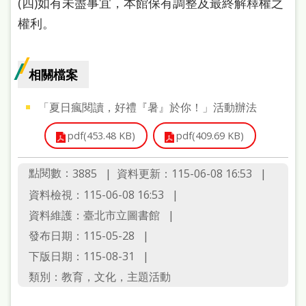
(四)如有未盡事宜，本館保有調整及最終解釋權之
處
權利。
理
辦
法
相關檔案
聯
「夏日瘋閱讀，好禮『暑』於你！」活動辦法
絡
pdf(453.48 KB)
pdf(409.69 KB)
我
們
點閱數：
資料更新：115-06-08 16:53
3885
資料檢視：115-06-08 16:53
資料維護：臺北市立圖書館
發布日期：115-05-28
下版日期：115-08-31
類別：教育，文化，主題活動