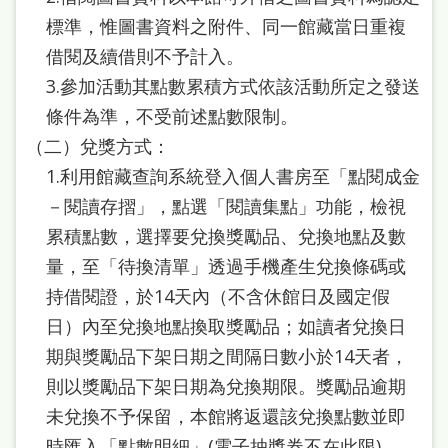
站
標準，惟圖書資料之附件、同一館藏當日重複
導
借閱及續借則不予計入。
覽
3.參加活動其點數累積方式依該活動所定之發送
條件為準，不受前述點數限制。
閱
（二）兌獎方式：
讀
1.利用館藏查詢系統登入個人書房至「點閱成金
網
－閱讀存摺」，點選「閱讀集點」功能，檢視
兒
累積點數，選擇要兌換獎勵品、兌換地點及數
童
量，至「待換清單」透過手機產生兌換條碼或
版
持借閱證，於14天內（不含休館日及國定假
常
日）內至兌換地點換取獎勵品；如讀者兌換日
期與獎勵品下架日期之間隔日數小於14天者，
見
則以獎勵品下架日期為兌換期限。獎勵品逾期
問
未兌換不予保留，本館將返還該兌換點數並即
答
時匯入「點數明細」(電子抽獎券不在此限)。