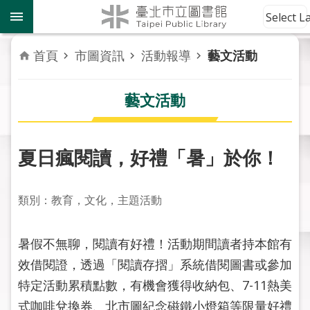
跳到主要內容區塊
到
Select 
館
資
首頁
市圖資訊
活動報導
藝文活動
訊
藝文活動
讀
者
服
務
夏日瘋閱讀，好禮「暑」於你！
活
類別：教育，文化，主題活動
動
報
導
暑假不無聊，閱讀有好禮！活動期間讀者持本館有
效借閱證，透過「閱讀存摺」系統借閱圖書或參加
關
特定活動累積點數，有機會獲得收納包、7-11熱美
於
市
式咖啡兌換券、北市圖紀念磁鐵小燈箱等限量好禮