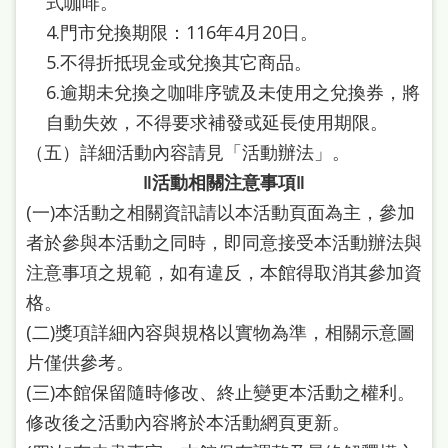
式咖啡。
府
4.門市兌換期限：116年4月20日。
網
5.不得折抵現金或兌換其它商品。
站
6.逾期未兌換之咖啡序號及未使用之兌換券，將
資
自動失效，不得要求補發或延長使用期限。
料
（五）詳細活動內容請見「活動辦法」。
開
‖活動相關注意事項‖
放
(一)本活動之相關資訊請以本活動頁面為主，參加
宣
者於參與本活動之同時，即同意接受本活動辦法與
告
注意事項之規範，如有違反，本館得取消其參加資
著
格。
(二)獎項詳細內容與規格以實物為準，相關示意圖
作
片僅供參考。
權
(三)本館保留隨時修改、終止變更本活動之權利。
侵
修改後之活動內容將於本活動網頁更新。
權