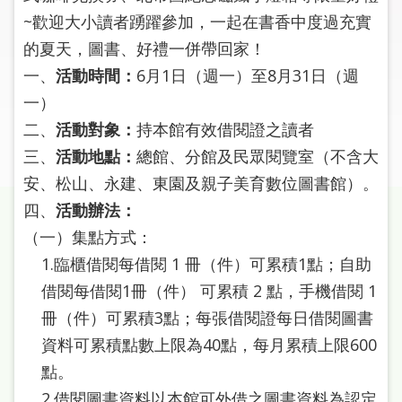
圖
~歡迎大小讀者踴躍參加，一起在書香中度過充實
的夏天，圖書、好禮一併帶回家！
線
一、
活動時間：
6月1日（週一）至8月31日（週
上
申
一）
請
二、
活動對象：
持本館有效借閱證之讀者
三、
活動地點：
總館、分館及民眾閱覽室（不含大
常
安、松山、永建、東園及親子美育數位圖書館）。
見
問
四、
活動辦法：
答
（一）集點方式：
1.臨櫃借閱每借閱 1 冊（件）可累積1點；自助
加
借閱每借閱1冊（件） 可累積 2 點，手機借閱 1
入
市
冊（件）可累積3點；每張借閱證每日借閱圖書
圖
資料可累積點數上限為40點，每月累積上限600
點。
網
2.借閱圖書資料以本館可外借之圖書資料為認定