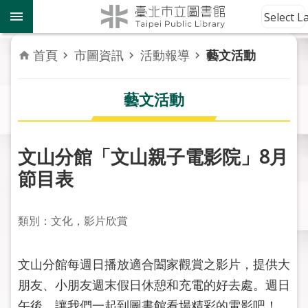
跳到主要內容區塊
到
Select 
館
資
首頁
市圖資訊
活動報導
藝文活動
訊
藝文活動
讀
者
服
務
文山分館「文山親子電影院」8月
節目表
活
動
報
類別：文化，影片欣賞
導
文山分館每週日播放適合闔家觀賞之影片，提供大
關
於
朋友、小朋友週末假日休憩和充電的好去處。週日
市
午後，讓我們一起到圖書館看場精彩的電影吧！