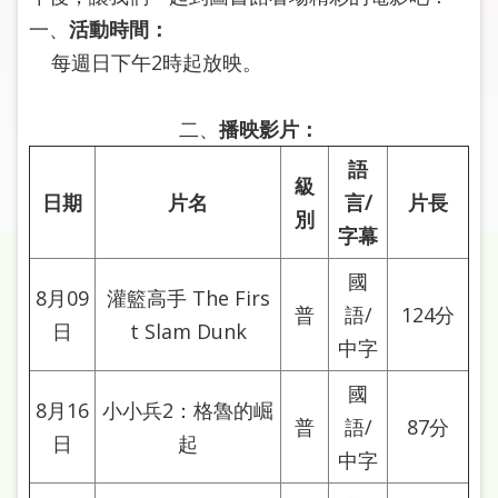
圖
一、
活動時間：
每週日下午2時起放映。
線
上
申
二、
播映影片：
請
語
級
日期
片名
言/
片長
常
別
見
字幕
問
答
國
8月09
灌籃高手 The Firs
普
語/
124分
日
t Slam Dunk
加
中字
入
市
國
8月16
小小兵2：格魯的崛
圖
普
語/
87分
日
起
中字
網