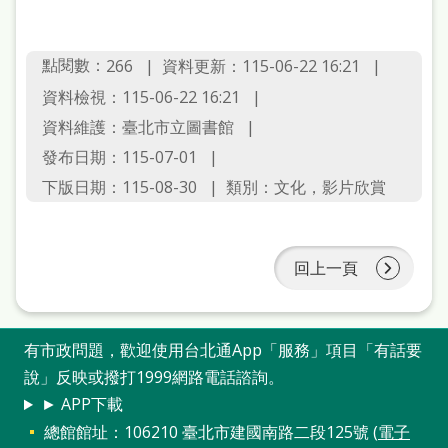
雙
語
點閱數：
資料更新：115-06-22 16:21
266
詞
資料檢視：115-06-22 16:21
彙
資料維護：臺北市立圖書館
台
發布日期：115-07-01
北
下版日期：115-08-30
類別：文化，影片欣賞
通
陳
回上一頁
情
系
統
有市政問題，歡迎使用台北通App「服務」項目「有話要
說」反映或撥打1999網路電話諮詢。
English
► APP下載
日
總館館址：106210 臺北市建國南路二段125號 (
電子