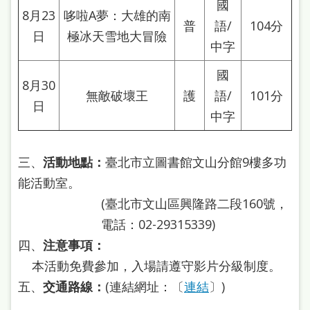
國
站
8月23
哆啦A夢：大雄的南
普
語/
104分
導
日
極冰天雪地大冒險
中字
覽
國
閱
8月30
無敵破壞王
護
語/
101分
讀
日
中字
網
兒
三、
活動地點：
臺北市立圖書館文山分館9樓多功
童
能活動室。
版
(臺北市文山區興隆路二段160號，
電話：02-29315339)
常
四、
注意事項：
見
本活動免費參加，入場請遵守影片分級制度。
問
五、
交通路線：
(連結網址：〔
連結
〕)
答