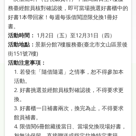
圖
務臺經館員核對確認後，即可當場挑選好書櫃中的
好書1本帶回家！每週每張借閱證限兌換1冊好
線
上
書。
申
活動時間：
1月2日（五）至12月31日（四）
請
活動地點：
景新分館7樓服務臺(臺北市文山區景後
街151號7樓)
常
活動注意事項：
見
問
1. 若發生「隨借隨還」之情事，恕不得參加本
答
活動。
2. 好書挑選並經館員核對確認後，不得要求更
加
換。
入
市
3. 好書櫃一日補書兩次，換完為止，不得要求
圖
館員補書。
4. 限借閱6冊館藏後當日、當場兌換現場好書，
網
恕無法保留、直接贈送或指定兌換特定書籍