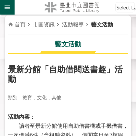
跳到主要內容區塊
到
Select 
館
資
首頁
市圖資訊
活動報導
藝文活動
訊
藝文活動
讀
者
服
務
景新分館「自助借閱送書趣」活
動
活
動
報
類別：教育，文化，其他
導
活動內容：
關
於
讀者至景新分館使用自助借書機或手機借書，
市
一次借滿6件（含視聽資料），借閱當日至7樓服