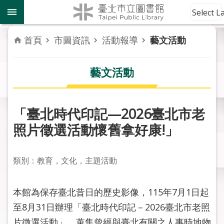
跳到主要內容區塊
到
Select 
館
資
首頁
市圖資訊
活動報導
藝文活動
訊
藝文活動
讀
者
服
務
「臺北時代印記—2026臺北市老
照片徵選活動懷舊拿好康!」
活
動
報
類別：教育，文化，主題活動
導
本館為保存臺北昔日的歷史影像，115年7月1日起
關
於
至8月31日辦理「臺北時代印記－2026臺北市老照
市
片徵選活動」，蒐集曾經與臺北有關之人事時地物