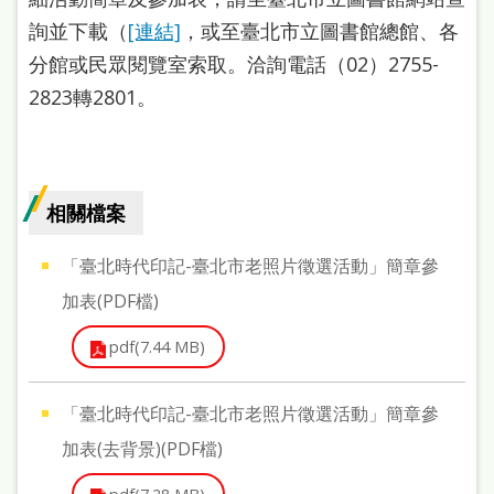
站
詢並下載（
[連結]
，或至臺北市立圖書館總館、各
導
分館或民眾閱覽室索取。洽詢電話（02）2755-
覽
2823轉2801。
閱
讀
網
相關檔案
兒
「臺北時代印記-臺北市老照片徵選活動」簡章參
童
加表(PDF檔)
版
pdf(7.44 MB)
常
見
「臺北時代印記-臺北市老照片徵選活動」簡章參
問
加表(去背景)(PDF檔)
答