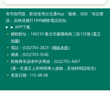
本
語
有市政問題，歡迎使用台北通App「服務」項目「有話要
說」反映或撥打1999網路電話諮詢。
隱
► APP下載
私
總館館址：106210 臺北市建國南路二段125號 (
電子
權
地圖
)
及
電話：(02)2755-2823（
聯絡本館
）
網
傳真：(02)2703-3545
館務興革讀者申訴專線：(02)2755-3067
站
(週一至週五上班時間專人接聽，其他時間請留言)
安
更新日期
115-08-08
全
政
策
政