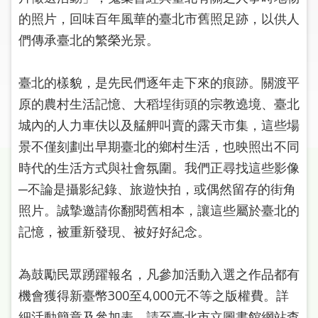
圖
的照片，回味百年風華的臺北市舊照足跡，以供人
們傳承臺北的繁榮光景。
線
上
申
臺北的樣貌，是先民們逐年走下來的痕跡。關渡平
請
原的農村生活記憶、大稻埕街頭的宗教遶境、臺北
城內的人力車伕以及艋舺叫賣的露天市集，這些場
常
景不僅刻劃出早期臺北的鄉村生活，也映照出不同
見
問
時代的生活方式與社會氛圍。我們正尋找這些影像
答
─不論是攝影紀錄、旅遊快拍，或偶然留存的街角
照片。誠摯邀請你翻閱舊相本，讓這些屬於臺北的
加
記憶，被重新發現、被好好紀念。
入
市
圖
為鼓勵民眾踴躍報名，凡參加活動入選之作品都有
機會獲得新臺幣300至4,000元不等之版權費。詳
網
細活動簡章及參加表，請至臺北市立圖書館網站查