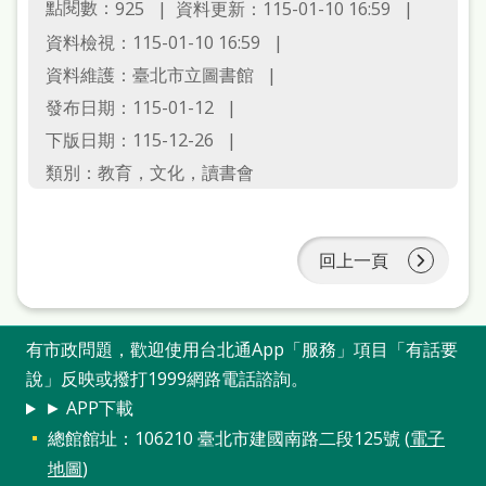
點閱數：
資料更新：115-01-10 16:59
925
站
資料檢視：115-01-10 16:59
導
資料維護：臺北市立圖書館
覽
發布日期：115-01-12
閱
下版日期：115-12-26
讀
類別：教育，文化，讀書會
網
兒
回上一頁
童
版
有市政問題，歡迎使用台北通App「服務」項目「有話要
常
說」反映或撥打1999網路電話諮詢。
見
► APP下載
問
總館館址：106210 臺北市建國南路二段125號 (
電子
答
地圖
)