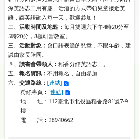
圖
深英語志工用有趣、活潑的方式帶領兒童接近英
語，讓英語融入每一天，歡迎參加！
線
上
二、
活動時間及地點：
每月雙週六下午4時20分至
申
5時20分，8樓研習教室。
請
三、
活動對象：
會口語表達的兒童，不限年齡，建
議由家長陪同。
常
四、
讀書會帶領人：
稻香分館英語志工。
見
問
五、
報名資訊：
不用報名，自由參加。
答
六、
交通路線：
[連結]
粉絲專頁：
[連結]
加
地 址：112臺北市北投區稻香路81號7-9
入
市
樓
圖
電 話：28940662
網