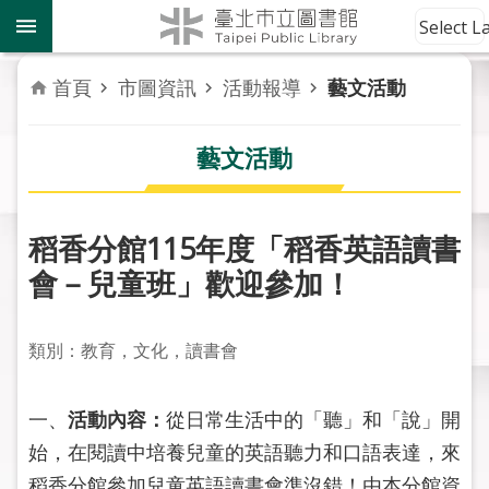
跳到主要內容區塊
到
Select 
館
資
首頁
市圖資訊
活動報導
藝文活動
訊
藝文活動
讀
者
服
務
稻香分館115年度「稻香英語讀書
會－兒童班」歡迎參加！
活
動
報
類別：教育，文化，讀書會
導
一、
活動內容：
從日常生活中的「聽」和「說」開
關
於
始，在閱讀中培養兒童的英語聽力和口語表達，來
市
稻香分館參加兒童英語讀書會準沒錯！由本分館資