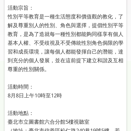
圖
活動宗旨：
性別平等教育是一種生活態度和價值觀的教化，了
線
上
解及尊重別人的性別、角色與選擇，提倡性別平等
申
教育，是為了造就每一種性別都能夠同樣享有個人
請
基本人權、不受歧視及不受傳統性別角色侷限的學
習和成長環境，讓每個人都能發揮自己的潛能，達
常
到充分的個人發展，並在這前提下建立和諧及互相
見
問
尊重的性別關係。
答
活動時間：
加
8月8日上午10時至12時
入
市
圖
活動地點：
臺北市立圖書館六合分館5樓視聽室
網
（地址：臺北市信義區松仁路240巷19號5樓，若