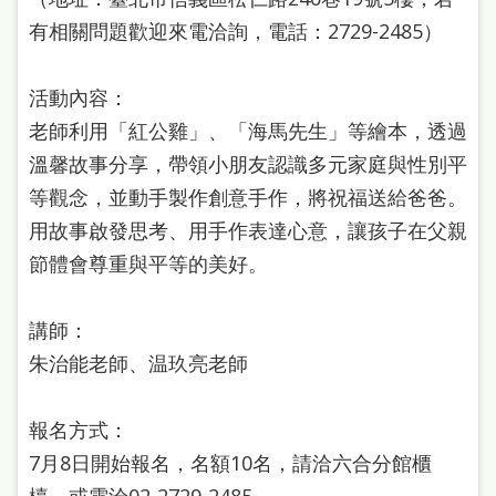
站
有相關問題歡迎來電洽詢，電話：2729-2485）
導
覽
活動內容：
閱
老師利用「紅公雞」、「海馬先生」等繪本，透過
溫馨故事分享，帶領小朋友認識多元家庭與性別平
讀
等觀念，並動手製作創意手作，將祝福送給爸爸。
網
用故事啟發思考、用手作表達心意，讓孩子在父親
兒
節體會尊重與平等的美好。
童
版
講師：
常
朱治能老師、温玖亮老師
見
報名方式：
問
7月8日開始報名，名額10名，請洽六合分館櫃
答
檯，或電洽02-2729-2485。