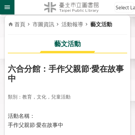
跳到主要內容區塊
到
Select 
館
資
首頁
市圖資訊
活動報導
藝文活動
訊
藝文活動
讀
者
服
務
六合分館：手作父親節·愛在故事
中
活
動
報
類別：教育，文化，兒童活動
導
活動名稱：
關
於
手作父親節·愛在故事中
市