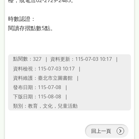
雙
語
時數認證：
詞
閱讀存摺點數5點。
彙
台
北
點閱數：
資料更新：115-07-03 10:17
327
通
資料檢視：115-07-03 10:17
資料維護：臺北市立圖書館
陳
發布日期：115-07-08
情
下版日期：115-08-08
系
類別：教育，文化，兒童活動
統
English
回上一頁
日