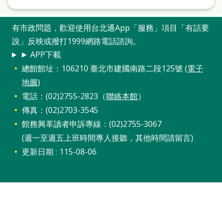
本
語
有市政問題，歡迎使用台北通App「服務」項目「有話要
說」反映或撥打1999網路電話諮詢。
隱
► APP下載
私
總館館址：106210 臺北市建國南路二段125號 (
電子
權
地圖
)
及
電話：(02)2755-2823（
聯絡本館
）
網
傳真：(02)2703-3545
館務興革讀者申訴專線：(02)2755-3067
站
(週一至週五上班時間專人接聽，其他時間請留言)
安
更新日期
115-08-06
全
政
策
政