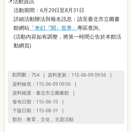
📌活動資訊
本
活動期間：6月29日至8月31日
語
詳細活動辦法與報名訊息：請至臺北市立圖書
隱
館網站
「奇幻『閱』世界」
專區查詢。
(活動內容如有調整，將第一時間公告於本館活
私
動網頁)
權
及
網
站
點閱數：
資料更新：115-06-09 09:56
754
安
資料檢視：115-06-09 09:56
資料維護：臺北市立圖書館
全
發布日期：115-06-15
政
下版日期：115-08-31
策
類別：教育，文化，主題活動
政