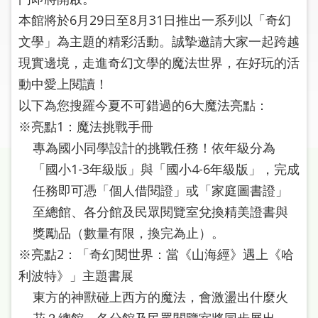
圖
本館將於6月29日至8月31日推出一系列以「奇幻
文學」為主題的精彩活動。誠摯邀請大家一起跨越
線
上
現實邊境，走進奇幻文學的魔法世界，在好玩的活
申
動中愛上閱讀！
請
以下為您搜羅今夏不可錯過的6大魔法亮點：
※亮點1：魔法挑戰手冊
常
見
專為國小同學設計的挑戰任務！依年級分為
問
「國小1-3年級版」與「國小4-6年級版」，完成
答
任務即可憑「個人借閱證」或「家庭圖書證」
至總館、各分館及民眾閱覽室兌換精美證書與
加
入
獎勵品（數量有限，換完為止）。
市
※亮點2：「奇幻閱世界：當《山海經》遇上《哈
圖
利波特》」主題書展
東方的神獸碰上西方的魔法，會激盪出什麼火
網
花？總館、各分館及民眾閱覽室將同步展出