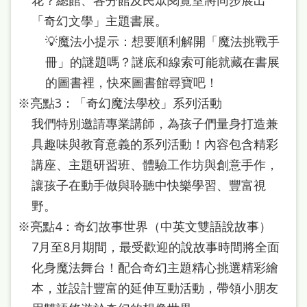
站
「奇幻文學」主題書展。
導
💡魔法小提示：想要順利解開「魔法挑戰手
覽
冊」的謎題嗎？謎底和線索可能就藏在書展
閱
的圖書裡，快來圖書館尋寶吧！
讀
※亮點3：「奇幻魔法學校」系列活動
我們特別邀請專業講師，為孩子們量身打造兼
網
具趣味與教育意義的系列活動！內容包含精彩
兒
講座、主題研習班、體驗工作坊與創意手作，
童
讓孩子在動手做與聆聽中快樂學習、豐富視
版
野。
常
※亮點4：奇幻故事世界（中英文雙語說故事）
見
7月至8月期間，最受歡迎的說故事時間將全面
問
化身魔法舞台！配合奇幻主題精心挑選精彩繪
本，並設計豐富的延伸互動活動，帶領小朋友
答