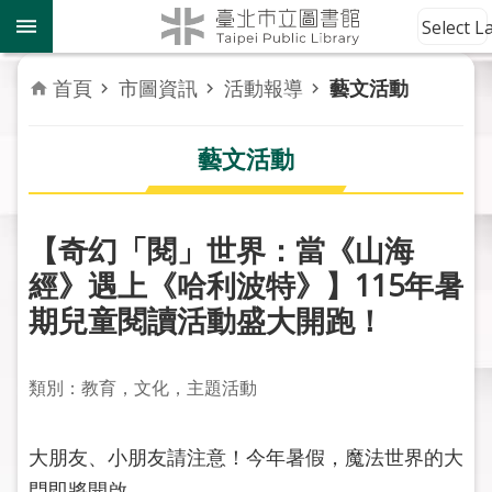
跳到主要內容區塊
到
Select 
館
資
首頁
市圖資訊
活動報導
藝文活動
訊
藝文活動
讀
者
服
務
【奇幻「閱」世界：當《山海
經》遇上《哈利波特》】115年暑
活
期兒童閱讀活動盛大開跑！
動
報
導
類別：教育，文化，主題活動
關
於
大朋友、小朋友請注意！今年暑假，魔法世界的大
市
門即將開啟。