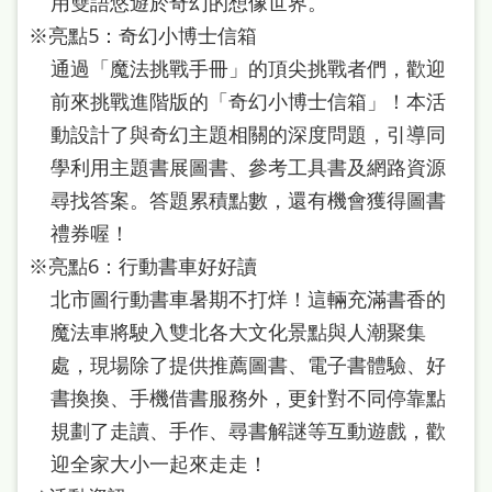
用雙語悠遊於奇幻的想像世界。
雙
※亮點5：奇幻小博士信箱
語
通過「魔法挑戰手冊」的頂尖挑戰者們，歡迎
詞
前來挑戰進階版的「奇幻小博士信箱」！本活
彙
動設計了與奇幻主題相關的深度問題，引導同
台
學利用主題書展圖書、參考工具書及網路資源
北
尋找答案。答題累積點數，還有機會獲得圖書
禮券喔！
通
※亮點6：行動書車好好讀
陳
北市圖行動書車暑期不打烊！這輛充滿書香的
情
魔法車將駛入雙北各大文化景點與人潮聚集
系
處，現場除了提供推薦圖書、電子書體驗、好
統
書換換、手機借書服務外，更針對不同停靠點
English
規劃了走讀、手作、尋書解謎等互動遊戲，歡
迎全家大小一起來走走！
日