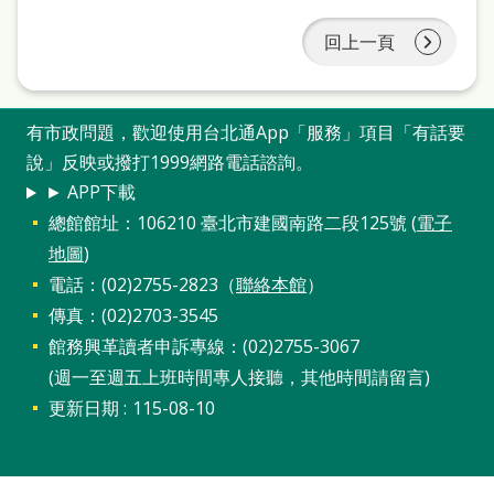
府
網
回上一頁
站
資
有市政問題，歡迎使用台北通App「服務」項目「有話要
料
說」反映或撥打1999網路電話諮詢。
開
► APP下載
放
總館館址：106210 臺北市建國南路二段125號 (
電子
宣
地圖
)
電話：(02)2755-2823（
聯絡本館
）
告
傳真：(02)2703-3545
著
館務興革讀者申訴專線：(02)2755-3067
作
(週一至週五上班時間專人接聽，其他時間請留言)
權
更新日期
115-08-10
侵
權