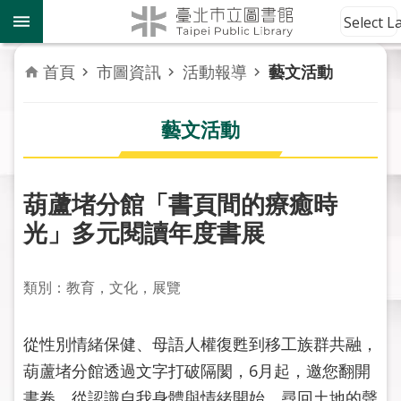
跳到主要內容區塊
到
Select 
館
資
首頁
市圖資訊
活動報導
藝文活動
訊
藝文活動
讀
者
服
務
葫蘆堵分館「書頁間的療癒時
光」多元閱讀年度書展
活
動
報
類別：教育，文化，展覽
導
從性別情緒保健、母語人權復甦到移工族群共融，
關
於
葫蘆堵分館透過文字打破隔閡，6月起，邀您翻開
市
書卷，從認識自我身體與情緒開始，尋回土地的聲