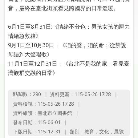
圖
音，最終在臺北街頭看見跨國界的日常溫暖。
線
上
6月1日至8月31日:《情緒不分色：男孩女孩的壓力
申
情緒急救箱》
請
9月1日至10月30日：《咱的聲，咱的命：從禁說
母語到大聲唱歌》
常
11月1日至12月31日：《台北不是我的家：看見臺
見
問
灣族群交融的日常》
答
加
點閱數：
資料更新：115-05-26 17:28
290
入
資料檢視：115-05-26 17:28
市
資料維護：臺北市立圖書館
圖
發布日期：115-06-01
網
下版日期：115-12-31
類別：教育，文化，展覽