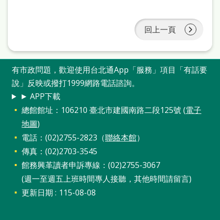
站
導
回上一頁
覽
閱
有市政問題，歡迎使用台北通App「服務」項目「有話要
讀
說」反映或撥打1999網路電話諮詢。
網
► APP下載
兒
總館館址：106210 臺北市建國南路二段125號 (
電子
童
地圖
)
電話：(02)2755-2823（
聯絡本館
）
版
傳真：(02)2703-3545
常
館務興革讀者申訴專線：(02)2755-3067
見
(週一至週五上班時間專人接聽，其他時間請留言)
問
更新日期
115-08-08
答