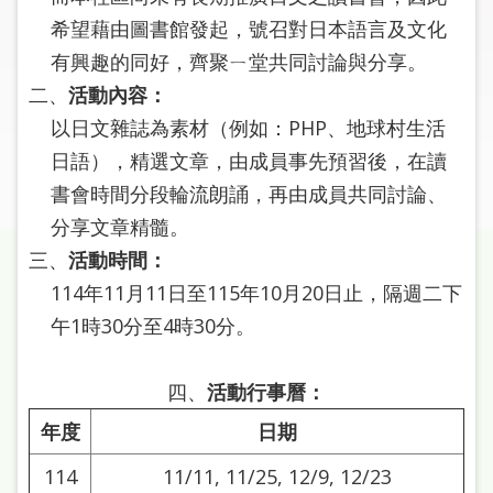
圖
希望藉由圖書館發起，號召對日本語言及文化
有興趣的同好，齊聚ㄧ堂共同討論與分享。
線
上
二、
活動內容：
申
以日文雜誌為素材（例如：PHP、地球村生活
請
日語），精選文章，由成員事先預習後，在讀
書會時間分段輪流朗誦，再由成員共同討論、
常
分享文章精髓。
見
問
三、
活動時間：
答
114年11月11日至115年10月20日止，隔週二下
午1時30分至4時30分。
加
入
市
四、
活動行事曆：
圖
年度
日期
網
114
11/11, 11/25, 12/9, 12/23