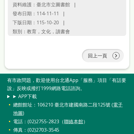
雙
資料維護：臺北市立圖書館
語
發布日期：114-11-11
詞
下版日期：115-10-20
類別：教育，文化，讀書會
彙
台
北
回上一頁
通
陳
有市政問題，歡迎使用台北通App「服務」項目「有話要
情
說」反映或撥打1999網路電話諮詢。
系
► APP下載
統
總館館址：106210 臺北市建國南路二段125號 (
電子
地圖
)
English
電話：(02)2755-2823（
聯絡本館
）
日
傳真：(02)2703-3545