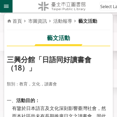
跳到主要內容區塊
到
Select 
館
資
首頁
市圖資訊
活動報導
藝文活動
訊
藝文活動
讀
者
服
務
三興分館「日語同好讀書會
（18）」
活
動
報
類別：教育，文化，讀書會
導
一、
活動目的：
關
於
有鑒於日本語言及文化深刻影響臺灣社會，然
市
而本社區尚未有長期推廣日文之讀書會，因此