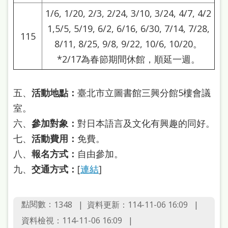
站
1/6, 1/20, 2/3, 2/24, 3/10, 3/24, 4/7, 4/2
導
1,5/5, 5/19, 6/2, 6/16, 6/30, 7/14, 7/28,
115
覽
8/11, 8/25, 9/8, 9/22, 10/6, 10/20。
*2/17為春節期間休館，順延一週。
閱
讀
網
五、
活動地點：
臺北市立圖書館三興分館5樓會議
室。
兒
六、
參加對象：
對日本語言及文化有興趣的同好。
童
七、
活動費用：
免費。
版
八、
報名方式：
自由參加。
常
九、
交通方式：
[
連結
]
見
問
點閱數：
資料更新：114-11-06 16:09
1348
答
資料檢視：114-11-06 16:09