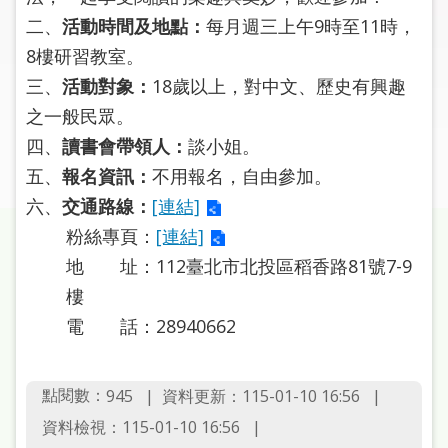
圖
二、
活動時間及地點：
每月週三上午9時至11時，
8樓研習教室。
線
上
三、
活動對象：
18歲以上，對中文、歷史有興趣
申
之一般民眾。
請
四、
讀書會帶領人：
談小姐。
五、
報名資訊：
不用報名，自由參加。
常
六、
交通路線：
[連結]
見
問
粉絲專頁：
[連結]
答
地 址：112臺北市北投區稻香路81號7-9
樓
加
電 話：28940662
入
市
圖
點閱數：
資料更新：115-01-10 16:56
945
資料檢視：115-01-10 16:56
網