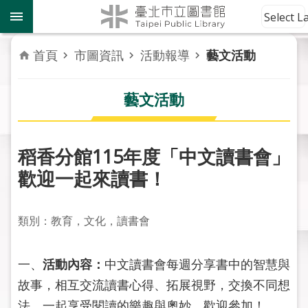
跳到主要內容區塊
到
Select 
館
資
首頁
市圖資訊
活動報導
藝文活動
訊
藝文活動
讀
者
服
務
稻香分館115年度「中文讀書會」
歡迎一起來讀書！
活
動
報
類別：教育，文化，讀書會
導
一、
活動內容：
中文讀書會每週分享書中的智慧與
關
於
故事，相互交流讀書心得、拓展視野，交換不同想
市
法，一起享受閱讀的樂趣與奧妙，歡迎參加！