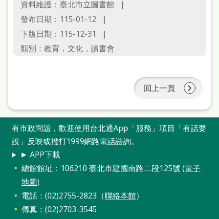
資料維護：臺北市立圖書館
站
發布日期：115-01-12
導
下版日期：115-12-31
覽
類別：教育，文化，讀書會
閱
讀
網
回上一頁
兒
童
有市政問題，歡迎使用台北通App「服務」項目「有話要
版
說」反映或撥打1999網路電話諮詢。
► APP下載
常
總館館址：106210 臺北市建國南路二段125號 (
電子
見
地圖
)
問
電話：(02)2755-2823（
聯絡本館
）
答
傳真：(02)2703-3545