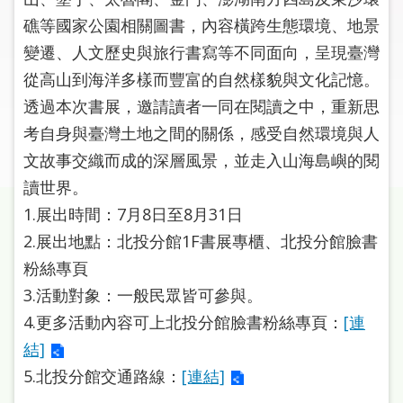
圖
礁等國家公園相關圖書，內容橫跨生態環境、地景
變遷、人文歷史與旅行書寫等不同面向，呈現臺灣
線
上
從高山到海洋多樣而豐富的自然樣貌與文化記憶。
申
透過本次書展，邀請讀者一同在閱讀之中，重新思
請
考自身與臺灣土地之間的關係，感受自然環境與人
文故事交織而成的深層風景，並走入山海島嶼的閱
常
見
讀世界。
問
1.展出時間：7月8日至8月31日
答
2.展出地點：北投分館1F書展專櫃、北投分館臉書
粉絲專頁
加
入
3.活動對象：一般民眾皆可參與。
市
4.更多活動內容可上北投分館臉書粉絲專頁：
[連
圖
結]
5.北投分館交通路線：
[連結]
網