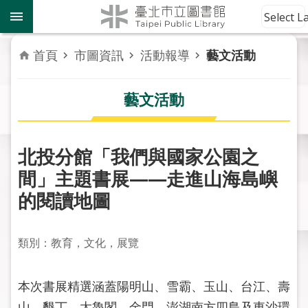
跳到主要內容區塊
到
Select 
館
資
首頁
市圖資訊
活動報導
藝文活動
訊
藝文活動
讀
者
服
務
北投分館「我們與國家公園之
間」主題書展——走進山海島嶼
活
的閱讀地圖
動
報
導
類別：教育，文化，展覽
關
於
本次書展精選涵蓋陽明山、雪霸、玉山、台江、壽
市
山、墾丁、太魯閣、金門、澎湖南方四島及東沙環