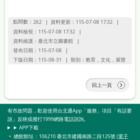
站
導
點閱數：
資料更新：115-07-08 17:32
262
覽
資料檢視：115-07-08 17:32
閱
資料維護：臺北市立圖書館
讀
發布日期：115-07-08
網
下版日期：115-08-31
類別：教育，文化，展覽
兒
童
回上一頁
版
常
有市政問題，歡迎使用台北通App「服務」項目「有話要
見
說」反映或撥打1999網路電話諮詢。
問
► APP下載
答
總館館址：106210 臺北市建國南路二段125號 (
電子