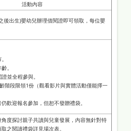
活動內容
0年之後出生)嬰幼兒辦理借閱證即可領取，每位嬰
：
市。
年齡。
借閱證並全程參與。
1年齡階段限領1份（觀看影片與實體活動僅能擇一
者仍歡迎報名參加，但恕不發贈禮袋。
療角度探討親子共讀與兒童發展，內容無針對特
領取之閱讀禮袋詳見場次表。