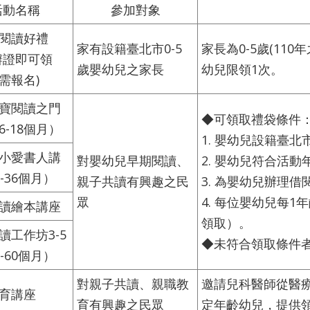
活動名稱
參加對象
閱讀好禮
家有設籍臺北市0-5
家長為0-5歲(11
辦證即可領
歲嬰幼兒之家長
幼兒限領1次。
需報名)
寶閱讀之門
◆可領取禮袋條件
6-18個月）
1. 嬰幼兒設籍臺北
小愛書人講
對嬰幼兒早期閱讀、
2. 嬰幼兒符合活動
-36個月）
親子共讀有興趣之民
3. 為嬰幼兒辦理
眾
4. 每位嬰幼兒每
讀繪本講座
領取）。
讀工作坊3-5
◆未符合領取條件
-60個月）
對親子共讀、親職教
邀請兒科醫師從醫
育講座
育有興趣之民眾
定年齡幼兒，提供