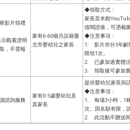
◆領取方式：
家長至本館YouT
座影片領禮
借閱證後，可憑截
家有6-60個月設籍臺
◆注意事項：
出示觀看證明
北市嬰幼兒之家長
1. 影片亦分3年
取，不需報
限領1次。
2. 已參加過實體
3. 領取後可參加
提供嬰幼兒家長與
◆注意事項：
家有0-5歲嬰幼兒及
讀諮詢服務
1. 每場3小時，
其家長
次。因名額有限，
2. 此活動不贈送