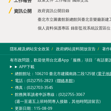
工作報告
資訊公開
政府資訊公開目錄
臺北市立圖書館新總館與臺北音樂廳新建
個人資料保護專區
錄影監視系統設置區位
隱私權及網站安全政策
政府網站資料開放宣告
著作
有市政問題，歡迎使用台北通App「服務」項目「有話要說
► APP下載
總館館址：106210 臺北市建國南路二段125號 (
電子地
電話：(02)2755-2823（
聯絡本館
）
傳真：(02)2703-3545
館務興革讀者申訴專線：(02)2755-3067
(週一至週五上班時間專人接聽，其他時間請留言)
更新日期
115-08-09