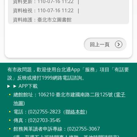
資料更新：110-07-16 11:22
圖
資料檢視：110-07-16 11:22
線
資料維護：臺北市立圖書館
上
申
請
回上一頁
常
見
有市政問題，歡迎使用台北通App「服務」項目「有話要
問
答
說」反映或撥打1999網路電話諮詢。
► APP下載
加
總館館址：106210 臺北市建國南路二段125號 (
電子
入
地圖
)
市
電話：(02)2755-2823（
聯絡本館
）
圖
傳真：(02)2703-3545
館務興革讀者申訴專線：(02)2755-3067
網