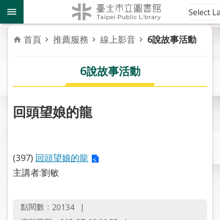
跳到主要內容區塊
到
Select 
館
資
首頁
推薦服務
線上影音
6說故事活動
訊
6說故事活動
讀
者
服
務
回頭望娘的龍
活
動
報
(397)
回頭望娘的龍
導
主講者:劉敏
關
於
點閱數：
20134
市