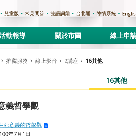
兒童版
常見問答
雙語詞彙
台北通
陳情系統
Engli
活動報導
關於市圖
線上申
推薦服務
線上影音
2講座
16其他
16其他
意義哲學觀
生死意義的哲學觀
100年7月1日