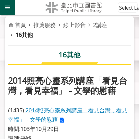
跳到主要內容區塊
到
Select 
館
資
首頁
推薦服務
線上影音
2講座
訊
16其他
讀
者
16其他
服
務
2014照亮心靈系列講座「看見台
活
灣，看見幸福」 - 文學的慰藉
動
報
導
(1435)
2014照亮心靈系列講座「看見台灣，看見
幸福」 - 文學的慰藉
關
於
時間:103年10月29日
市
講師:平路