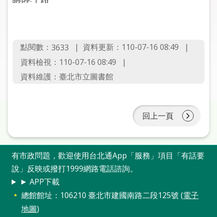
圖
線
上
點閱數：
資料更新：110-07-16 08:49
3633
申
資料檢視：110-07-16 08:49
請
資料維護：臺北市立圖書館
常
見
問
回上一頁
答
加
有市政問題，歡迎使用台北通App「服務」項目「有話要
入
說」反映或撥打1999網路電話諮詢。
市
圖
► APP下載
總館館址：106210 臺北市建國南路二段125號 (
電子
網
地圖
)