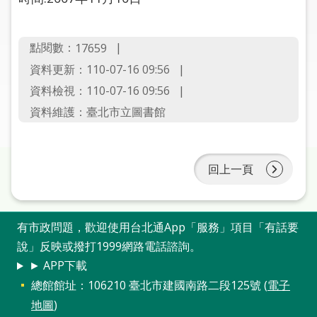
圖
線
點閱數：
17659
上
資料更新：110-07-16 09:56
申
資料檢視：110-07-16 09:56
請
資料維護：臺北市立圖書館
常
見
問
回上一頁
答
加
有市政問題，歡迎使用台北通App「服務」項目「有話要
入
說」反映或撥打1999網路電話諮詢。
市
圖
► APP下載
總館館址：106210 臺北市建國南路二段125號 (
電子
網
地圖
)