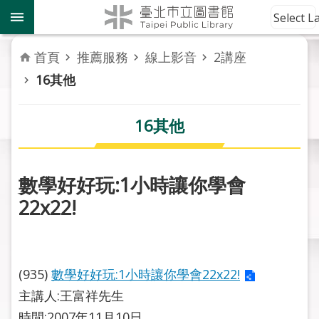
跳到主要內容區塊
到
Select 
館
資
首頁
推薦服務
線上影音
2講座
訊
16其他
讀
者
16其他
服
務
數學好好玩:1小時讓你學會
活
22x22!
動
報
導
(935)
數學好好玩:1小時讓你學會22x22!
關
於
主講人:王富祥先生
市
時間:2007年11月10日