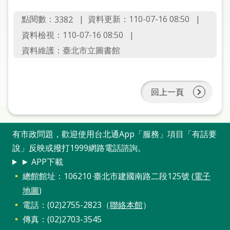
圖
點閱數：
資料更新：110-07-16 08:50
3382
線
資料檢視：110-07-16 08:50
上
資料維護：臺北市立圖書館
申
請
回上一頁
常
見
問
答
有市政問題，歡迎使用台北通App「服務」項目「有話要
說」反映或撥打1999網路電話諮詢。
加
► APP下載
入
總館館址：106210 臺北市建國南路二段125號 (
電子
市
地圖
)
圖
電話：(02)2755-2823（
聯絡本館
）
網
傳真：(02)2703-3545