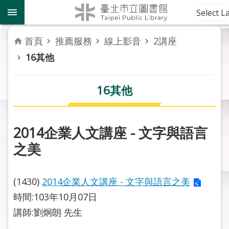
跳到主要內容區塊
到
Select 
館
資
首頁
推薦服務
線上影音
2講座
訊
16其他
讀
者
16其他
服
務
2014企業人文講座 - 文字與語言
活
之美
動
報
導
(1430)
2014企業人文講座 - 文字與語言之美
時間:103年10月07日
關
於
講師:劉炯朗 先生
市