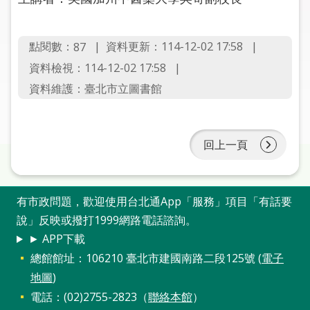
圖
線
點閱數：
資料更新：114-12-02 17:58
87
上
資料檢視：114-12-02 17:58
申
資料維護：臺北市立圖書館
請
常
見
回上一頁
問
答
有市政問題，歡迎使用台北通App「服務」項目「有話要
加
說」反映或撥打1999網路電話諮詢。
入
► APP下載
市
圖
總館館址：106210 臺北市建國南路二段125號 (
電子
地圖
)
網
電話：(02)2755-2823（
聯絡本館
）