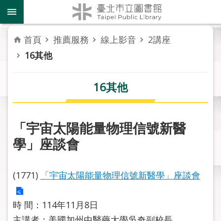
跳到主要內容區塊
到
館
資
首頁
推薦服務
線上影音
2講座
訊
16其他
讀
者
16其他
服
務
「宇宙太陽能量物理信號新醫
活
學」座談會
動
報
導
(1771)
「宇宙太陽能量物理信號新醫學」座談會
關
於
時 間：114年11月8日
市
主講者：美國加州中醫藥大學吳奇副校長