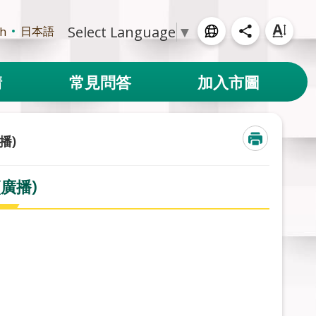
Select Language
▼
日本語
sh
請
常見問答
加入市圖
播)
廣播)