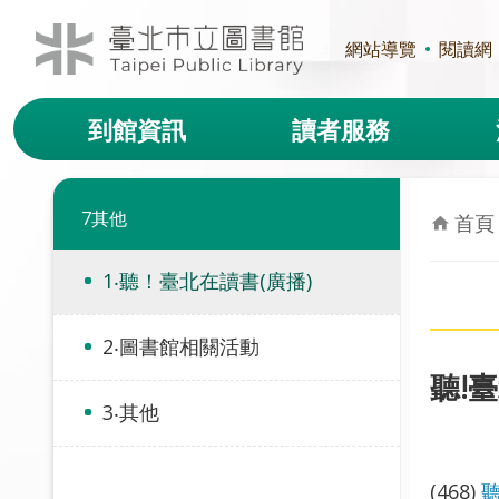
跳到主要內容區塊
網站導覽
閱讀網
到館資訊
讀者服務
7其他
首頁
1‧聽！臺北在讀書(廣播)
2‧圖書館相關活動
聽!臺
3‧其他
(468)
聽