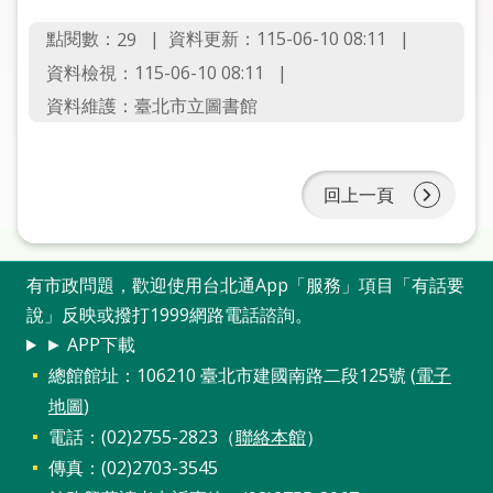
圖
點閱數：
資料更新：115-06-10 08:11
29
線
資料檢視：115-06-10 08:11
上
資料維護：臺北市立圖書館
申
請
回上一頁
常
見
問
答
有市政問題，歡迎使用台北通App「服務」項目「有話要
說」反映或撥打1999網路電話諮詢。
加
► APP下載
入
總館館址：106210 臺北市建國南路二段125號 (
電子
市
地圖
)
圖
電話：(02)2755-2823（
聯絡本館
）
傳真：(02)2703-3545
網