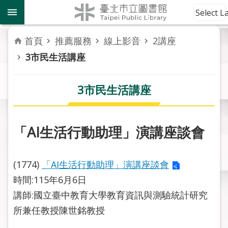
跳到主要內容區塊
到
Select 
館
資
首頁
推薦服務
線上影音
2講座
訊
3市民生活講座
讀
者
3市民生活講座
服
務
「AI生活行動助理」演講座談會
活
動
報
(1774)
「AI生活行動助理」演講座談會
導
時間:115年6月6日
講師:國立臺中教育大學教育資訊與測驗統計研究
關
於
所兼任教授陳世銘教授
市