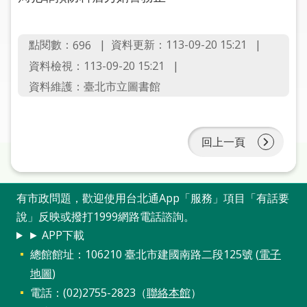
圖
線
點閱數：
資料更新：113-09-20 15:21
696
上
資料檢視：113-09-20 15:21
申
資料維護：臺北市立圖書館
請
常
見
回上一頁
問
答
有市政問題，歡迎使用台北通App「服務」項目「有話要
加
說」反映或撥打1999網路電話諮詢。
入
► APP下載
市
總館館址：106210 臺北市建國南路二段125號 (
電子
圖
地圖
)
網
電話：(02)2755-2823（
聯絡本館
）