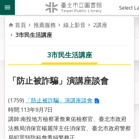
跳到主要內容區塊
到
Select 
館
資
首頁
推薦服務
線上影音
2講座
訊
3市民生活講座
讀
者
3市民生活講座
服
務
「防止被詐騙」演講座談會
活
動
報
(1759)
「防止被詐騙」演講座談會
導
時間:113年9月7日
講師:南投地方檢察署詹東佑檢察官、臺北市政府
關
於
法務局消保官楊麗萍主任消保官、臺北市政府警察
市
局犯罪預防科詹秀娟警務正