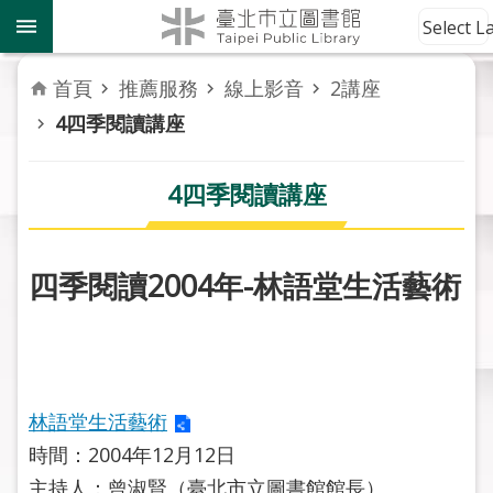
跳到主要內容區塊
到
Select 
館
資
首頁
推薦服務
線上影音
2講座
訊
4四季閱讀講座
讀
者
4四季閱讀講座
服
務
四季閱讀2004年-林語堂生活藝術
活
動
報
導
林語堂生活藝術
關
於
時間：2004年12月12日
市
主持人：曾淑賢（臺北市立圖書館館長）