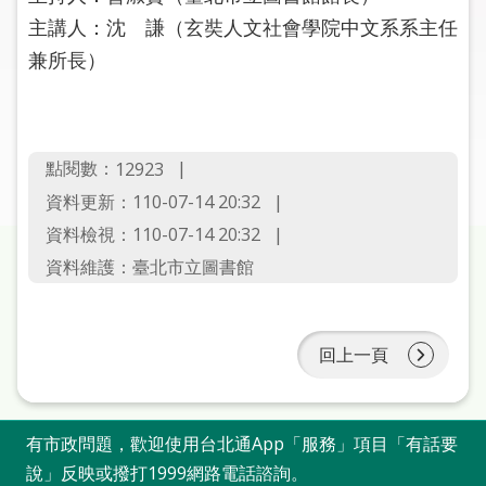
圖
主講人：沈 謙（玄奘人文社會學院中文系系主任
兼所長）
線
上
申
請
點閱數：
12923
常
資料更新：110-07-14 20:32
見
資料檢視：110-07-14 20:32
問
資料維護：臺北市立圖書館
答
加
入
回上一頁
市
圖
有市政問題，歡迎使用台北通App「服務」項目「有話要
網
說」反映或撥打1999網路電話諮詢。