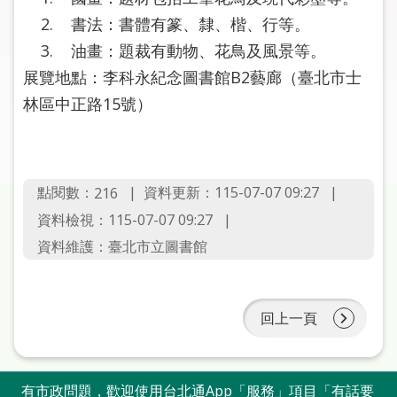
圖
2. 書法：書體有篆、隸、楷、行等。
3. 油畫：題裁有動物、花鳥及風景等。
線
上
展覽地點：李科永紀念圖書館B2藝廊（臺北市士
申
林區中正路15號）
請
常
見
點閱數：
資料更新：115-07-07 09:27
216
問
資料檢視：115-07-07 09:27
答
資料維護：臺北市立圖書館
加
入
市
回上一頁
圖
網
有市政問題，歡迎使用台北通App「服務」項目「有話要