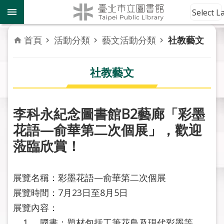
跳到主要內容區塊
到
Select 
館
資
首頁
活動分類
藝文活動分類
社教藝文
訊
社教藝文
讀
者
服
務
李科永紀念圖書館B2藝廊「彩墨
花語—俞華第二次個展」，歡迎
活
蒞臨欣賞！
動
報
導
展覽名稱：彩墨花語—俞華第二次個展
展覽時間：7月23日至8月5日
關
於
展覽內容：
市
1. 國畫：題材包括工筆花鳥及現代彩墨等。