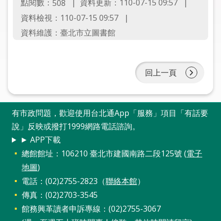
點閱數：
資料更新：110-07-15 09:57
508
圖
資料檢視：110-07-15 09:57
線
資料維護：臺北市立圖書館
上
申
請
回上一頁
常
見
問
有市政問題，歡迎使用台北通App「服務」項目「有話要
答
說」反映或撥打1999網路電話諮詢。
► APP下載
加
總館館址：106210 臺北市建國南路二段125號 (
電子
入
地圖
)
市
電話：(02)2755-2823（
聯絡本館
）
圖
傳真：(02)2703-3545
館務興革讀者申訴專線：(02)2755-3067
網