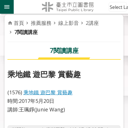
跳到主要內容區塊
到
Select 
館
資
首頁
推薦服務
線上影音
2講座
訊
7閱讀講座
讀
者
7閱讀講座
服
務
乘地鐵 遊巴黎 賞藝趣
活
動
報
(1576)
乘地鐵 遊巴黎 賞藝趣
導
時間:2017年5月20日
講師:王珮錚(Junie Wang)
關
於
市