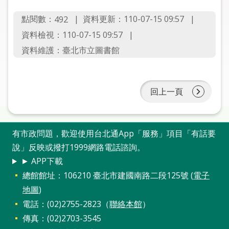
圖
點閱數：
資料更新：110-07-15 09:57
492
線
資料檢視：110-07-15 09:57
上
資料維護：臺北市立圖書館
申
請
回上一頁
常
見
問
答
有市政問題，歡迎使用台北通App「服務」項目「有話要
說」反映或撥打1999網路電話諮詢。
加
► APP下載
入
總館館址：106210 臺北市建國南路二段125號 (
電子
市
地圖
)
圖
電話：(02)2755-2823（
聯絡本館
）
網
傳真：(02)2703-3545