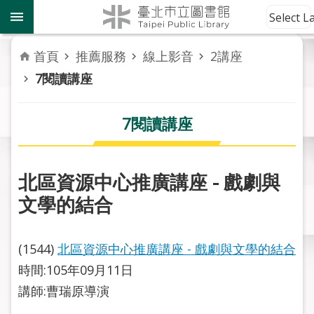
跳到主要內容區塊
到
Select 
館
資
首頁
推薦服務
線上影音
2講座
訊
7閱讀講座
讀
者
7閱讀講座
服
務
北區資源中心推廣講座 - 戲劇與
活
文學的結合
動
報
導
(1544)
北區資源中心推廣講座 - 戲劇與文學的結合
時間:105年09月11日
關
於
講師:曹瑞原導演
市