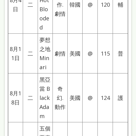
8月4
Hot
雙
二
作.
韓國
@
120
輔
日
Blo
語
劇情
ode
詞
d
彙
夢想
台
8月1
之地
二
劇情
美國
@
115
普
北
1日
Min
通
ari
陳
黑亞
情
當 B
奇
8月1
系
二
lack
幻.
美國
@
124
護
8日
統
Ada
動作
m
English
五個
日