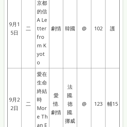
府
京都
網
的信
站
A Le
9月1
資
二
tter
劇情
韓國
@
102
護
5日
fro
料
m K
開
yot
放
o
宣
告
愛在
生命
著
法
終結
作
愛
國.
9月2
時
權
二
情.
德
@
123
輔15
2日
Mor
侵
劇情
國.
e Th
挪威
權
an E