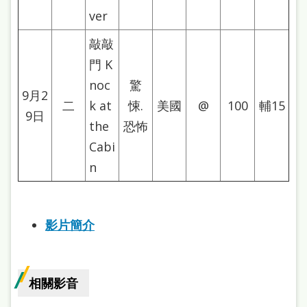
處
ver
理
敲敲
辦
門 K
法
noc
驚
9月2
聯
二
k at
悚.
美國
@
100
輔15
9日
絡
the
恐怖
我
Cabi
們
n
影片簡介
相關影音