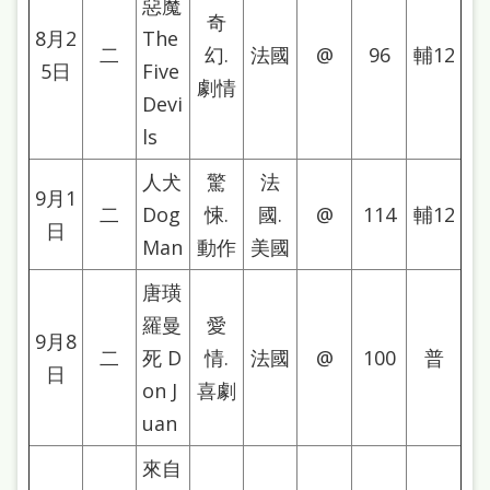
惡魔
本
奇
8月2
The
語
二
幻.
法國
@
96
輔12
5日
Five
劇情
隱
Devi
私
ls
權
人犬
驚
法
9月1
及
二
Dog
悚.
國.
@
114
輔12
日
網
Man
動作
美國
站
唐璜
安
羅曼
愛
9月8
全
二
死 D
情.
法國
@
100
普
日
政
on J
喜劇
策
uan
政
來自