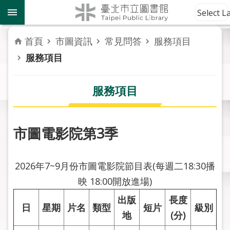
跳到主要內容區塊
到
Select 
館
資
首頁
市圖資訊
常見問答
服務項目
訊
服務項目
讀
者
服務項目
服
務
市圖電影院第3季
活
動
報
2026年7~9月份市圖電影院節目表(每週二18:30播
導
映 18:00開放進場)
關
出版
長度
日
星期
片名
類型
短片
級別
於
地
(分)
市