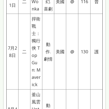
二
Wo
幻.
美國
@
116
普
站
1日
nka
喜劇
導
覽
捍衛
戰
閱
士：
讀
獨行
網
動
7月2
俠 T
二
作.
美國
@
130
護
兒
8日
op
劇情
童
Gu
版
n: M
aver
常
ick
見
問
釜山
風雲
答
動