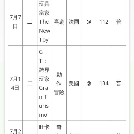
圖
玩具
當家
7月7
線
二
The
喜劇
法國
@
112
普
上
日
New
申
請
Toy
G
常
T：
見
問
跨界
動
答
7月1
玩家
二
作.
美國
@
134
普
4日
Gra
加
冒險
n T
入
市
uris
圖
mo
旺卡
奇
網
7月2