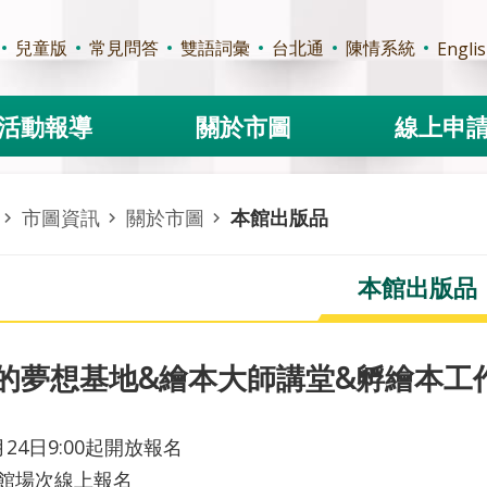
兒童版
常見問答
雙語詞彙
台北通
陳情系統
Engli
活動報導
關於市圖
線上申
市圖資訊
關於市圖
本館出版品
本館出版品
的夢想基地&繪本大師講堂&孵繪本工
月24日9:00起開放報名
館場次線上報名