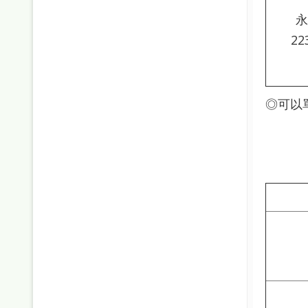
永
22
◎可以