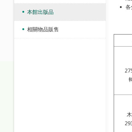
各
本館出版品
相關物品販售
27
木
29