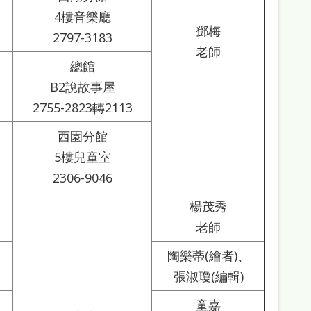
4樓音樂廳
鄧梅
2797-3183
老師
總館
B2說故事屋
2755-2823轉2113
西園分館
5樓兒童室
2306-9046
楊茂秀
老師
陶樂蒂(繪者)、
張淑瓊(編輯)
童嘉