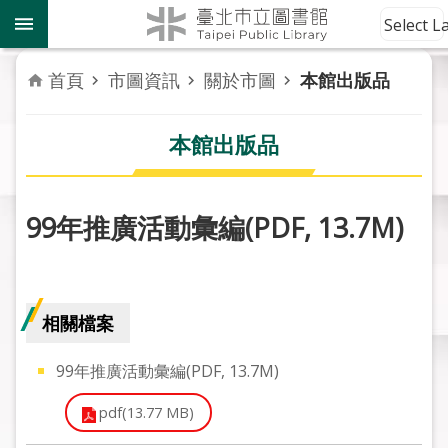
跳到主要內容區塊
到
Select 
館
資
首頁
市圖資訊
關於市圖
本館出版品
訊
本館出版品
讀
者
服
務
99年推廣活動彙編(PDF, 13.7M)
活
動
報
相關檔案
導
99年推廣活動彙編(PDF, 13.7M)
關
於
pdf(13.77 MB)
市