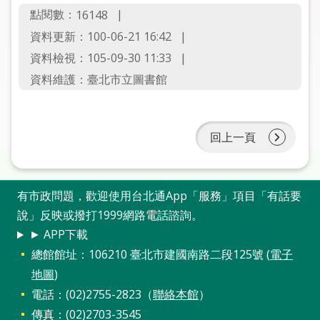
圖
點閱數：
16148
資料更新：100-06-21 16:42
線
資料檢視：105-09-30 11:33
上
申
資料維護：臺北市立圖書館
請
常
回上一頁
見
問
答
有市政問題，歡迎使用台北通App「服務」項目「有話要
說」反映或撥打1999網路電話諮詢。
加
入
► APP下載
市
總館館址：106210 臺北市建國南路二段125號 (
電子
圖
地圖
)
電話：(02)2755-2823（
聯絡本館
）
網
傳真：(02)2703-3545